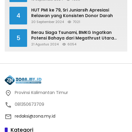
HUT PMI ke 79, Sri Juniarsih Apresiasi
4
Relawan yang Konsisten Donor Darah
20 September 2024
7021
Berau Siaga Tsunami, BMKG Ingatkan
5
Potensi Bahaya dari Megathrust Utara
Sulawesi
21 Agustus 2024
6054
Provinsi Kalimantan Timur
081350673709
redaksi@zona.my.id
Kategori