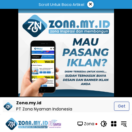
Langsung
×
Scroll Untuk Baca Artikel
ke
konten
Zona.my.id
Get
PT Zona Nyaman Indonesia
Zona