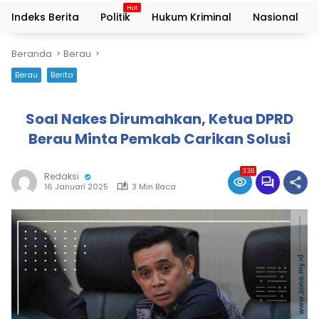
Indeks Berita
Politik
Hukum Kriminal
Nasional
Beranda
Berau
Berau
Berita
Soal Nakes Dirumahkan, Ketua DPRD
Berau Minta Pemkab Carikan Solusi
338
Redaksi
16 Januari 2025
3 Min Baca