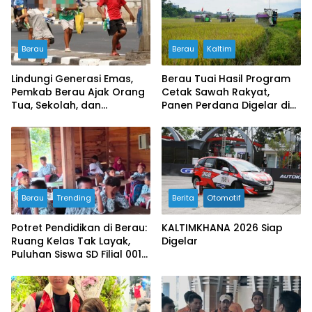
Berau
Berau
Kaltim
Lindungi Generasi Emas,
Berau Tuai Hasil Program
Pemkab Berau Ajak Orang
Cetak Sawah Rakyat,
Tua, Sekolah, dan
Panen Perdana Digelar di
Masyarakat Wujudkan
Buyung-buyung
Ruang Aman bagi Anak
Berau
Trending
Berita
Otomotif
Potret Pendidikan di Berau:
KALTIMKHANA 2026 Siap
Ruang Kelas Tak Layak,
Digelar
Puluhan Siswa SD Filial 001
Bertahan Belajar di
Bangunan Darurat