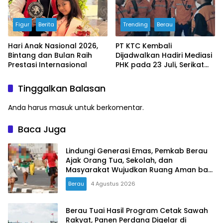
Figur
Berita
Trending
Berau
Hari Anak Nasional 2026,
PT KTC Kembali
Bintang dan Bulan Raih
Dijadwalkan Hadiri Mediasi
Prestasi Internasional
PHK pada 23 Juli, Serikat
Buruh Ultimatum Aksi
Besar Jika Manajemen
Tinggalkan Balasan
Mangkir Lagi
Anda harus
masuk
untuk berkomentar.
Baca Juga
Lindungi Generasi Emas, Pemkab Berau
Ajak Orang Tua, Sekolah, dan
Masyarakat Wujudkan Ruang Aman bagi
Anak
Berau
4 Agustus 2026
Berau Tuai Hasil Program Cetak Sawah
Rakyat, Panen Perdana Digelar di