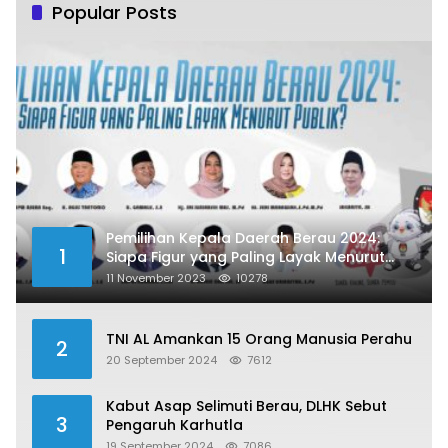
Popular Posts
Pemilihan Kepala Daerah Berau 2024:
1
Siapa Figur yang Paling Layak Menurut
Publik?
11 November 2023
10278
TNI AL Amankan 15 Orang Manusia Perahu
2
20 September 2024
7612
Kabut Asap Selimuti Berau, DLHK Sebut
3
Pengaruh Karhutla
19 September 2024
7086