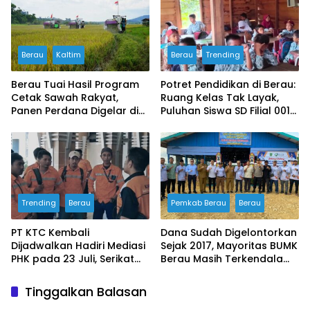
Prosedur PHK
Berau
Kaltim
Berau
Trending
Berau Tuai Hasil Program
Potret Pendidikan di Berau:
Cetak Sawah Rakyat,
Ruang Kelas Tak Layak,
Panen Perdana Digelar di
Puluhan Siswa SD Filial 001
Buyung-buyung
Bertahan Belajar di
Bangunan Darurat
Trending
Berau
Pemkab Berau
Berau
PT KTC Kembali
Dana Sudah Digelontorkan
Dijadwalkan Hadiri Mediasi
Sejak 2017, Mayoritas BUMK
PHK pada 23 Juli, Serikat
Berau Masih Terkendala
Buruh Ultimatum Aksi
Pengelolaan
Besar Jika Manajemen
Tinggalkan Balasan
Mangkir Lagi