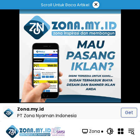
Langsung
×
Scroll Untuk Baca Artikel
ke
konten
Zona.my.id
Get
PT Zona Nyaman Indonesia
Zona