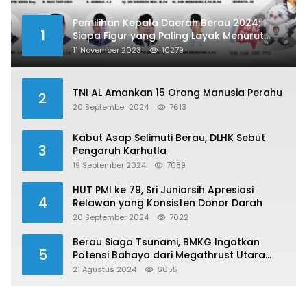
Pemilihan Kepala Daerah Berau 2024:
1
Siapa Figur yang Paling Layak Menurut
Publik?
11 November 2023
10279
TNI AL Amankan 15 Orang Manusia Perahu
2
20 September 2024
7613
Kabut Asap Selimuti Berau, DLHK Sebut
3
Pengaruh Karhutla
19 September 2024
7089
HUT PMI ke 79, Sri Juniarsih Apresiasi
4
Relawan yang Konsisten Donor Darah
20 September 2024
7022
Berau Siaga Tsunami, BMKG Ingatkan
5
Potensi Bahaya dari Megathrust Utara
Sulawesi
21 Agustus 2024
6055