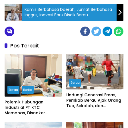
Kamis Berbahasa Daerah, Jumat Berbahasa
Inggris, Inovasi Baru Disdik Berau
Pos Terkait
Berau
Berau
Berita
Lindungi Generasi Emas,
Pemkab Berau Ajak Orang
Polemik Hubungan
Tua, Sekolah, dan
Industrial PT KTC
Masyarakat Wujudkan
Memanas, Disnaker
Ruang Aman bagi Anak
Lakukan Pembinaan,
Serikat Buruh Soroti