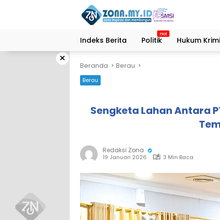
Langsung
ke
konten
Indeks Berita
Politik
Hukum Krimi
×
Beranda
Berau
Berau
Sengketa Lahan Antara P
Tem
Redaksi Zona
19 Januari 2026
3 Min Baca