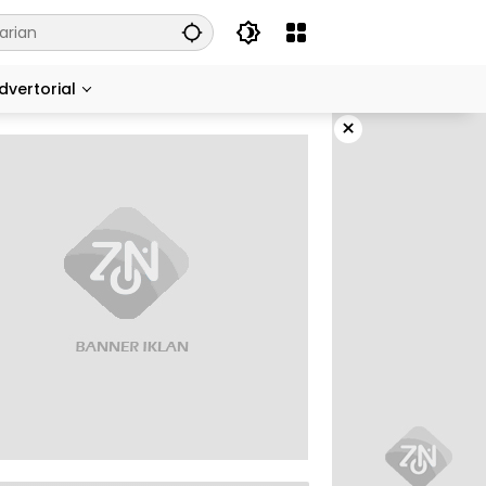
dvertorial
×