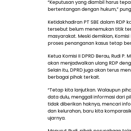
“Keputusan yang diambil harus tepat 
bertentangan dengan hukum,” pung
Ketidakhadiran PT SBE dalam RDP ka
tersebut belum menemukan titik t
masyarakat. Meski demikian, Komisi
proses penanganan kasus tetap berl
Ketua Komisi II DPRD Berau, Rudi P
akan menjadwalkan ulang RDP deng
Selain itu, DPRD juga akan terus men
berbagai pihak terkait.
“Tetap kita lanjutkan. Walaupun piha
data dulu, menggali informasi dari
tidak diberikan haknya, mencari in
dan kelurahan, baru kita komparas
ujarnya.
Menurut Rudi, pihak perusahaan te