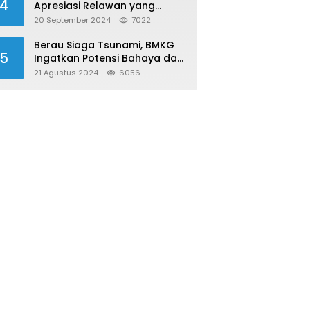
4
Apresiasi Relawan yang
Konsisten Donor Darah
20 September 2024
7022
Berau Siaga Tsunami, BMKG
5
Ingatkan Potensi Bahaya dari
Megathrust Utara Sulawesi
21 Agustus 2024
6056