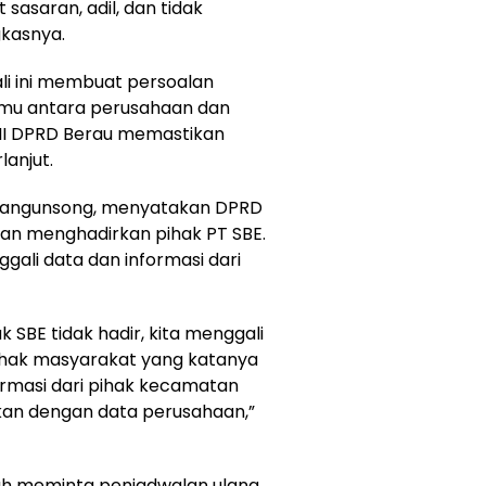
sasaran, adil, dan tidak
kasnya.
li ini membuat persoalan
emu antara perusahaan dan
 II DPRD Berau memastikan
anjut.
. Mangunsong, menyatakan DPRD
an menghadirkan pihak PT SBE.
ggali data dan informasi dari
k SBE tidak hadir, kita menggali
 pihak masyarakat yang katanya
formasi dari pihak kecamatan
ikan dengan data perusahaan,”
lah meminta penjadwalan ulang