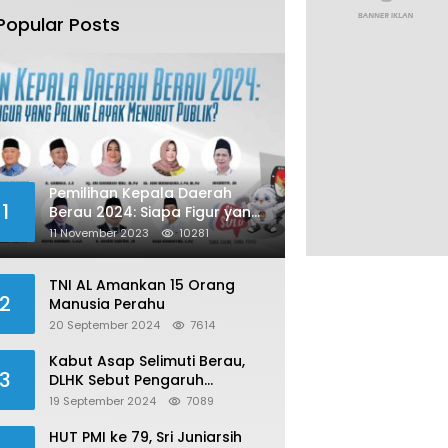
Popular Posts
Pemilihan Kepala Daerah
1
Berau 2024: Siapa Figur yang
Paling Layak Menurut Publik?
11 November 2023
10281
TNI AL Amankan 15 Orang
2
Manusia Perahu
20 September 2024
7614
Kabut Asap Selimuti Berau,
3
DLHK Sebut Pengaruh
Karhutla
19 September 2024
7089
HUT PMI ke 79, Sri Juniarsih