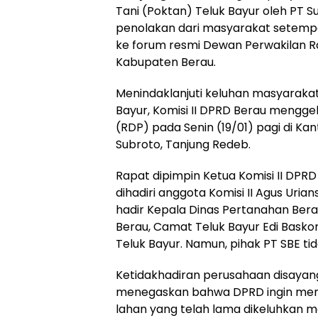
Tani (Poktan) Teluk Bayur oleh PT S
penolakan dari masyarakat setempa
ke forum resmi Dewan Perwakilan 
Kabupaten Berau.
Menindaklanjuti keluhan masyarakat
Bayur, Komisi II DPRD Berau mengg
(RDP) pada Senin (19/01) pagi di Ka
Subroto, Tanjung Redeb.
Rapat dipimpin Ketua Komisi II DPRD
dihadiri anggota Komisi II Agus Urian
hadir Kepala Dinas Pertanahan Ber
Berau, Camat Teluk Bayur Edi Basko
Teluk Bayur. Namun, pihak PT SBE ti
Ketidakhadiran perusahaan disayang
menegaskan bahwa DPRD ingin memp
lahan yang telah lama dikeluhkan m