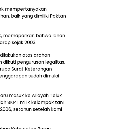
ihak mempertanyakan
n, baik yang dimiliki Poktan
fik, memaparkan bahwa lahan
arap sejak 2003.
dilakukan atas arahan
iikuti pengurusan legalitas.
berupa Surat Keterangan
penggarapan sudah dimulai
aru masuk ke wilayah Teluk
lah SKPT milik kelompok tani
n 2006, setahun setelah kami
nahan Kabupaten Berau,