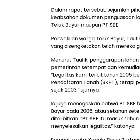
Dalam rapat tersebut, sejumlah p
keabsahan dokumen penguasaan laha
Teluk Bayur maupun PT SBE.
Perwakilan warga Teluk Bayur, Tau
yang disengketakan telah mereka g
Menurut Taufik, penggarapan lahan 
pemerintah setempat dan kemudian d
“Legalitas kami terbit tahun 2005 
Pendaftaran Tanah (SKPT), tetapi 
sejak 2003,” ujarnya.
Ia juga menegaskan bahwa PT SBE b
Bayur pada 2006, atau setahun sete
diterbitkan. “PT SBE itu masuk tahu
menyelesaikan legalitas,” katanya.
Sementara itu, Kepala Dinas Perta