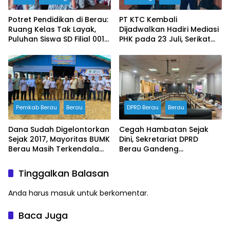
Potret Pendidikan di Berau:
PT KTC Kembali
Ruang Kelas Tak Layak,
Dijadwalkan Hadiri Mediasi
Puluhan Siswa SD Filial 001
PHK pada 23 Juli, Serikat
Bertahan Belajar di
Buruh Ultimatum Aksi
Bangunan Darurat
Besar Jika Manajemen
Mangkir Lagi
Pemkab Berau
Berau
DPRD Berau
Berau
Dana Sudah Digelontorkan
Cegah Hambatan Sejak
Sejak 2017, Mayoritas BUMK
Dini, Sekretariat DPRD
Berau Masih Terkendala
Berau Gandeng
Pengelolaan
Inspektorat Susun
Dokumen Manajemen
Tinggalkan Balasan
Risiko Tahun 2026
Anda harus
masuk
untuk berkomentar.
Baca Juga