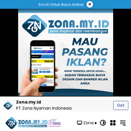
Langsung
×
Scroll Untuk Baca Artikel
ke
konten
Zona.my.id
Get
PT Zona Nyaman Indonesia
Zona