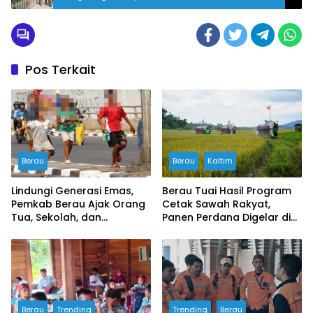
Pos Terkait
Berau
Berau
Kaltim
Lindungi Generasi Emas,
Berau Tuai Hasil Program
Pemkab Berau Ajak Orang
Cetak Sawah Rakyat,
Tua, Sekolah, dan
Panen Perdana Digelar di
Masyarakat Wujudkan
Buyung-buyung
Ruang Aman bagi Anak
Berau
Trending
Trending
Berau