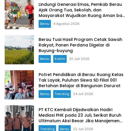
Lindungi Generasi Emas, Pemkab Berau
Ajak Orang Tua, Sekolah, dan
Masyarakat Wujudkan Ruang Aman bagi
Anak
Berau
4 Agustus 2026
Berau Tuai Hasil Program Cetak Sawah
Rakyat, Panen Perdana Digelar di
Buyung-buyung
Berau
Kaltim
30 Juli 2026
Potret Pendidikan di Berau: Ruang Kelas
Tak Layak, Puluhan Siswa SD Filial 001
Bertahan Belajar di Bangunan Darurat
Berau
Trending
24 Juli 2026
PT KTC Kembali Dijadwalkan Hadiri
Mediasi PHK pada 23 Juli, Serikat Buruh
Ultimatum Aksi Besar Jika Manajemen
Mangkir Lagi
Trending
Berau
22 Juli 2026