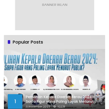
Popular Posts
Pemilihan Kepala Daerah Berau 2024:
1
Siapa Figur yang Paling Layak Menurut
Publik?
11 November 2023
10278