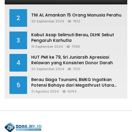
TNI AL Amankan 15 Orang Manusia Perahu
2
20 September 2024
7612
Kabut Asap Selimuti Berau, DLHK Sebut
3
Pengaruh Karhutla
19 September 2024
7086
HUT PMI ke 79, Sri Juniarsih Apresiasi
4
Relawan yang Konsisten Donor Darah
20 September 2024
7021
Berau Siaga Tsunami, BMKG Ingatkan
5
Potensi Bahaya dari Megathrust Utara
Sulawesi
21 Agustus 2024
6054