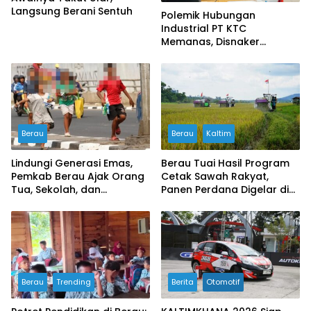
Langsung Berani Sentuh
Polemik Hubungan
Industrial PT KTC
Memanas, Disnaker
Lakukan Pembinaan,
Serikat Buruh Soroti
Prosedur PHK
Berau
Berau
Kaltim
Lindungi Generasi Emas,
Berau Tuai Hasil Program
Pemkab Berau Ajak Orang
Cetak Sawah Rakyat,
Tua, Sekolah, dan
Panen Perdana Digelar di
Masyarakat Wujudkan
Buyung-buyung
Ruang Aman bagi Anak
Berau
Trending
Berita
Otomotif