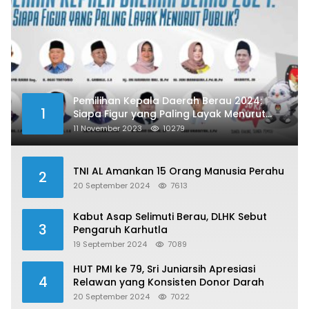
Pemilihan Kepala Daerah Berau 2024:
1
Siapa Figur yang Paling Layak Menurut
Publik?
11 November 2023
10279
TNI AL Amankan 15 Orang Manusia Perahu
2
20 September 2024
7613
Kabut Asap Selimuti Berau, DLHK Sebut
3
Pengaruh Karhutla
19 September 2024
7089
HUT PMI ke 79, Sri Juniarsih Apresiasi
4
Relawan yang Konsisten Donor Darah
20 September 2024
7022