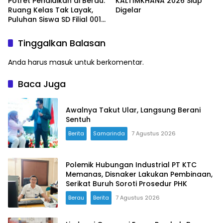
Potret Pendidikan di Berau:
KALTIMKHANA 2026 Siap
Ruang Kelas Tak Layak,
Digelar
Puluhan Siswa SD Filial 001
Bertahan Belajar di
Bangunan Darurat
Tinggalkan Balasan
Anda harus
masuk
untuk berkomentar.
Baca Juga
Awalnya Takut Ular, Langsung Berani
Sentuh
Berita
Samarinda
7 Agustus 2026
Polemik Hubungan Industrial PT KTC
Memanas, Disnaker Lakukan Pembinaan,
Serikat Buruh Soroti Prosedur PHK
Berau
Berita
7 Agustus 2026