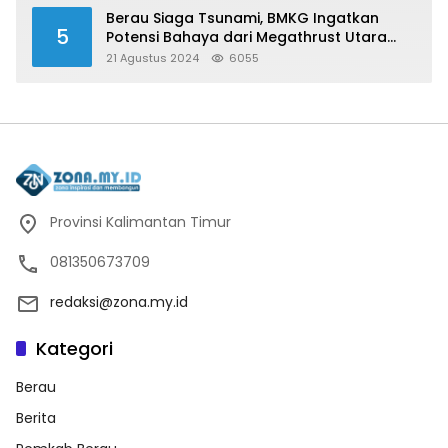
Berau Siaga Tsunami, BMKG Ingatkan
5
Potensi Bahaya dari Megathrust Utara
Sulawesi
21 Agustus 2024
6055
Provinsi Kalimantan Timur
081350673709
redaksi@zona.my.id
Kategori
Berau
Berita