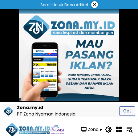
Langsung
×
Scroll Untuk Baca Artikel
ke
konten
Zona.my.id
Get
PT Zona Nyaman Indonesia
Zona