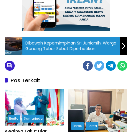
Dibawah Kepemimpinan Sri Juniarsih, Warga
Gunung Tabur Sebut Diperhatikan
Pos Terkait
Berita
Samarinda
Berau
Berita
Awalnya Takut Ular,