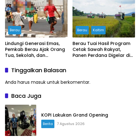
Serikat Buruh Soroti
Prosedur PHK
Berau
Berau
Kaltim
Lindungi Generasi Emas,
Berau Tuai Hasil Program
Pemkab Berau Ajak Orang
Cetak Sawah Rakyat,
Tua, Sekolah, dan
Panen Perdana Digelar di
Masyarakat Wujudkan
Buyung-buyung
Ruang Aman bagi Anak
Tinggalkan Balasan
Anda harus
masuk
untuk berkomentar.
Baca Juga
KOPI Lakukan Grand Opening
Berita
7 Agustus 2026