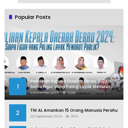
Popular Posts
Pemilihan Kepala Daerah Berau 2024:
1
Siapa Figur yang Paling Layak Menurut
Publik?
11 November 2023
10281
TNI AL Amankan 15 Orang Manusia Perahu
2
20 September 2024
7614