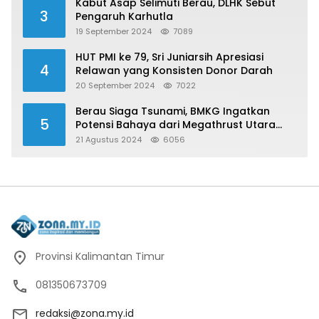
Kabut Asap Selimuti Berau, DLHK Sebut
3
Pengaruh Karhutla
19 September 2024
7089
HUT PMI ke 79, Sri Juniarsih Apresiasi
4
Relawan yang Konsisten Donor Darah
20 September 2024
7022
Berau Siaga Tsunami, BMKG Ingatkan
5
Potensi Bahaya dari Megathrust Utara
Sulawesi
21 Agustus 2024
6056
Provinsi Kalimantan Timur
081350673709
redaksi@zona.my.id