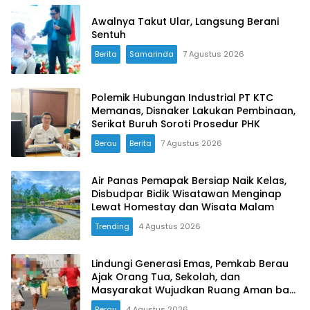
Awalnya Takut Ular, Langsung Berani
Sentuh
Berita
Samarinda
7 Agustus 2026
Polemik Hubungan Industrial PT KTC
Memanas, Disnaker Lakukan Pembinaan,
Serikat Buruh Soroti Prosedur PHK
Berau
Berita
7 Agustus 2026
Air Panas Pemapak Bersiap Naik Kelas,
Disbudpar Bidik Wisatawan Menginap
Lewat Homestay dan Wisata Malam
Trending
4 Agustus 2026
Lindungi Generasi Emas, Pemkab Berau
Ajak Orang Tua, Sekolah, dan
Masyarakat Wujudkan Ruang Aman bagi
Anak
Berau
4 Agustus 2026