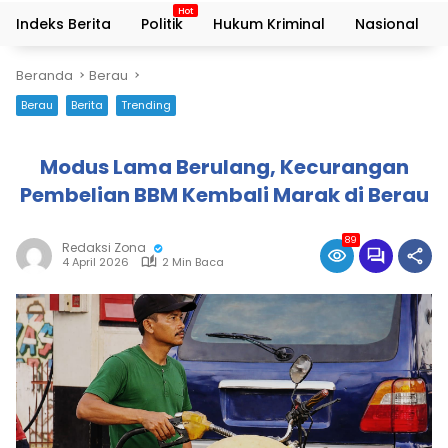
Indeks Berita
Politik
Hukum Kriminal
Nasional
Beranda
Berau
Berau
Berita
Trending
Modus Lama Berulang, Kecurangan
Pembelian BBM Kembali Marak di Berau
89
Redaksi Zona
4 April 2026
2 Min Baca