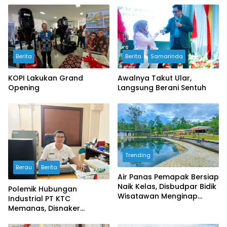
Berita
Berita
Samarinda
KOPI Lakukan Grand
Awalnya Takut Ular,
Opening
Langsung Berani Sentuh
Trending
Berau
Berita
Air Panas Pemapak Bersiap
Naik Kelas, Disbudpar Bidik
Polemik Hubungan
Wisatawan Menginap
Industrial PT KTC
Lewat Homestay dan
Memanas, Disnaker
Wisata Malam
Lakukan Pembinaan,