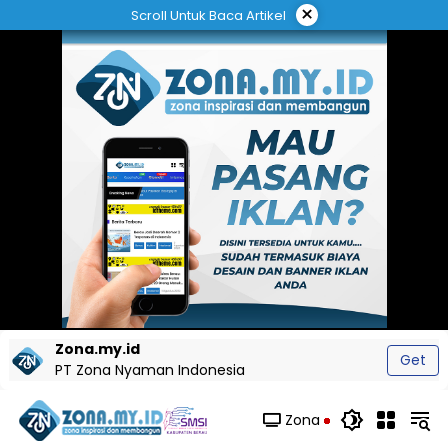
Langsung
×
Scroll Untuk Baca Artikel
ke
konten
Zona.my.id
Get
PT Zona Nyaman Indonesia
Zona