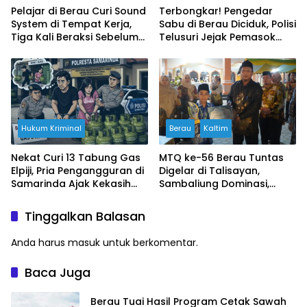
Pelajar di Berau Curi Sound
Terbongkar! Pengedar
System di Tempat Kerja,
Sabu di Berau Diciduk, Polisi
Tiga Kali Beraksi Sebelum
Telusuri Jejak Pemasok
Akhirnya Menyerahkan Diri
dari Tarakan
Hukum Kriminal
Berau
Kaltim
Nekat Curi 13 Tabung Gas
MTQ ke-56 Berau Tuntas
Elpiji, Pria Pengangguran di
Digelar di Talisayan,
Samarinda Ajak Kekasih
Sambaliung Dominasi,
Beraksi, Polisi Ungkap
Teluk Bayur Siap Jadi Tuan
Sudah 4 Kali Mencuri
Rumah 2027
Tinggalkan Balasan
Anda harus
masuk
untuk berkomentar.
Baca Juga
Berau Tuai Hasil Program Cetak Sawah