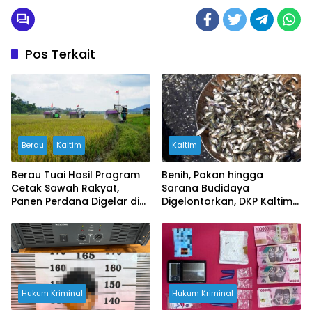
Pos Terkait
Berau
Kaltim
Kaltim
Berau Tuai Hasil Program
Benih, Pakan hingga
Cetak Sawah Rakyat,
Sarana Budidaya
Panen Perdana Digelar di
Digelontorkan, DKP Kaltim
Buyung-buyung
Dorong Pokdakan Naik
Kelas dan Mandiri
Hukum Kriminal
Hukum Kriminal