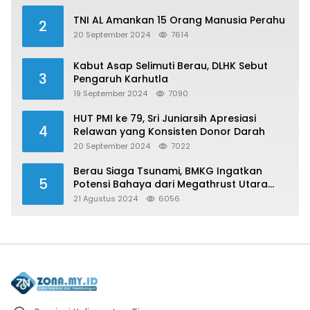
TNI AL Amankan 15 Orang Manusia Perahu
2
20 September 2024
7614
Kabut Asap Selimuti Berau, DLHK Sebut
3
Pengaruh Karhutla
19 September 2024
7090
HUT PMI ke 79, Sri Juniarsih Apresiasi
4
Relawan yang Konsisten Donor Darah
20 September 2024
7022
Berau Siaga Tsunami, BMKG Ingatkan
5
Potensi Bahaya dari Megathrust Utara
Sulawesi
21 Agustus 2024
6056