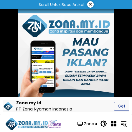
Langsung
×
Scroll Untuk Baca Artikel
ke
konten
Zona.my.id
Get
PT Zona Nyaman Indonesia
Zona