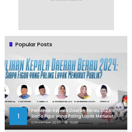
Popular Posts
Pemilihan Kepala Daerah Berau 2024:
1
Siapa Figur yang Paling Layak Menurut
Publik?
11 November 2023
10281