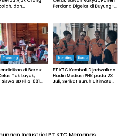
 Berau Ajak Orang
Cetak Sawah Rakyat, Panen
kolah, dan
Perdana Digelar di Buyung-
akat Wujudkan
buyung
Aman bagi Anak
Trending
Trending
Berau
Pendidikan di Berau:
PT KTC Kembali Dijadwalkan
elas Tak Layak,
Hadiri Mediasi PHK pada 23
Siswa SD Filial 001
Juli, Serikat Buruh Ultimatum
n Belajar di
Aksi Besar Jika Manajemen
an Darurat
Mangkir Lagi
bungan Industrial PT KTC Memanas,