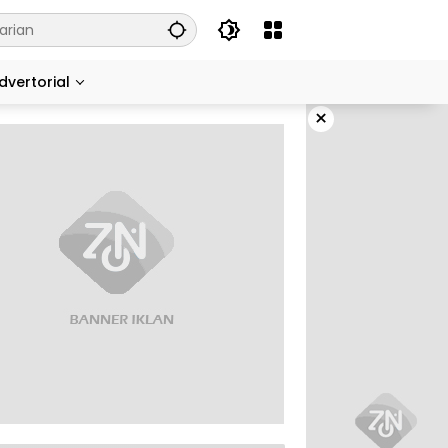
dvertorial
×