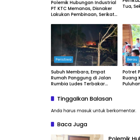
Pemkab
Polemik Hubungan Industrial
Tua, Se
PT KTC Memanas, Disnaker
Masyar
Lakukan Pembinaan, Serikat
Ruang 
Buruh Soroti Prosedur PHK
Peristiwa
Berau
Subuh Membara, Empat
Potret 
Rumah Panggung di Jalan
Ruang K
Rumbia Ludes Terbakar
Puluhan 
Kerugian Ditaksir Rp2 Miliar
Bertaha
Bangun
Tinggalkan Balasan
Anda harus
masuk
untuk berkomentar.
Baca Juga
Polemik Hu