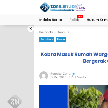
Langsung
ke
konten
Indeks Berita
Politik
Hukum Krimi
×
Beranda
Berau
Peristiwa
Berau
Kobra Masuk Rumah Warga 
Bergerak 
Redaksi Zona
15 Mei 2026
2 Min Baca