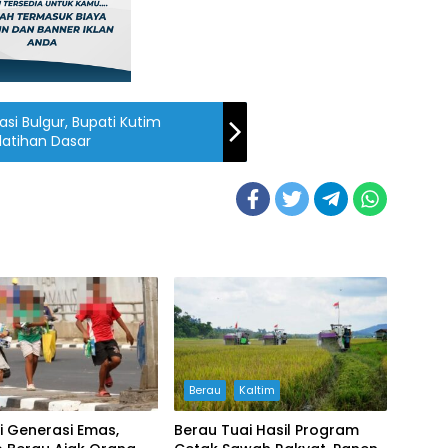
asi Bulgur, Bupati Kutim
latihan Dasar
Berau
Kaltim
i Generasi Emas,
Berau Tuai Hasil Program