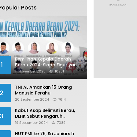
Popular Posts
Pemilihan Kepala Daerah
1
Berau 2024: Siapa Figur yang
Paling Layak Menurut Publik?
11 November 2023
10281
TNI AL Amankan 15 Orang
2
Manusia Perahu
20 September 2024
7614
Kabut Asap Selimuti Berau,
3
DLHK Sebut Pengaruh
Karhutla
19 September 2024
7089
HUT PMI ke 79, Sri Juniarsih