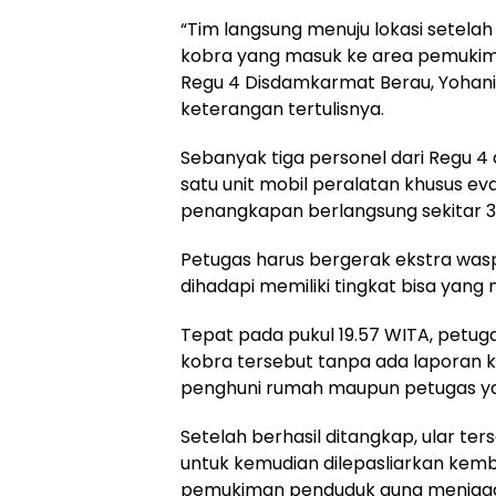
“Tim langsung menuju lokasi setela
kobra yang masuk ke area pemukim
Regu 4 Disdamkarmat Berau, Yohani
keterangan tertulisnya.
Sebanyak tiga personel dari Regu 
satu unit mobil peralatan khusus ev
penangkapan berlangsung sekitar 3
Petugas harus bergerak ekstra wasp
dihadapi memiliki tingkat bisa yang
Tepat pada pukul 19.57 WITA, petu
kobra tersebut tanpa ada laporan ko
penghuni rumah maupun petugas ya
Setelah berhasil ditangkap, ular te
untuk kemudian dilepasliarkan kemba
pemukiman penduduk guna menjag