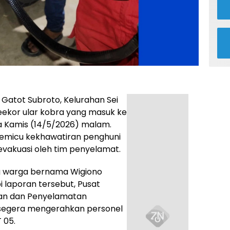
Gatot Subroto, Kelurahan Sei
eekor ular kobra yang masuk ke
a Kamis (14/5/2026) malam.
 memicu kekhawatiran penghuni
evakuasi oleh tim penyelamat.
ang warga bernama Wigiono
i laporan tersebut, Pusat
n dan Penyelamatan
segera mengerahkan personel
 05.