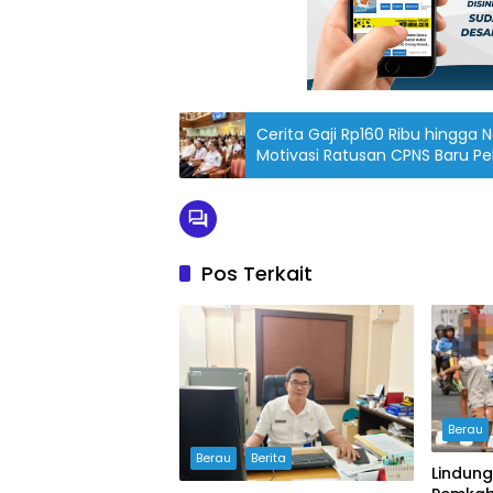
Cerita Gaji Rp160 Ribu hingga N
Motivasi Ratusan CPNS Baru Pe
Pos Terkait
Berau
Berau
Berita
Lindung