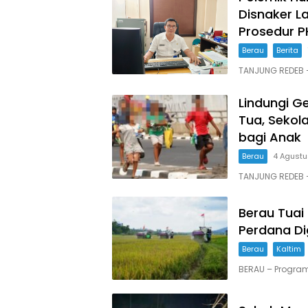
Disnaker L
Prosedur P
Berau
Berita
TANJUNG REDEB 
Lindungi G
Tua, Seko
bagi Anak
Berau
4 Agust
TANJUNG REDEB 
Berau Tuai
Perdana Di
Berau
Kaltim
BERAU – Progra