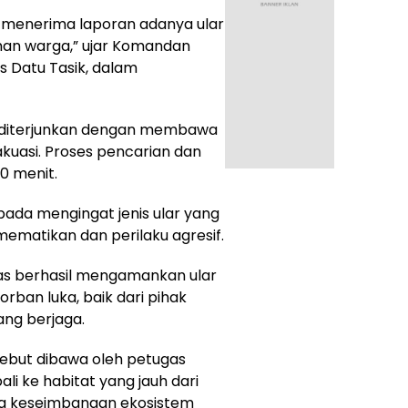
h menerima laporan adanya ular
an warga,” ujar Komandan
s Datu Tasik, dalam
4 diterjunkan dengan membawa
akuasi. Proses pencarian dan
0 menit.
ada mengingat jenis ular yang
 mematikan dan perilaku agresif.
gas berhasil mengamankan ular
rban luka, baik dari pihak
ng berjaga.
rsebut dibawa oleh petugas
li ke habitat yang jauh dari
a keseimbangan ekosistem