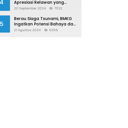
4
Apresiasi Relawan yang
Konsisten Donor Darah
20 September 2024
7022
Berau Siaga Tsunami, BMKG
5
Ingatkan Potensi Bahaya dari
Megathrust Utara Sulawesi
21 Agustus 2024
6056