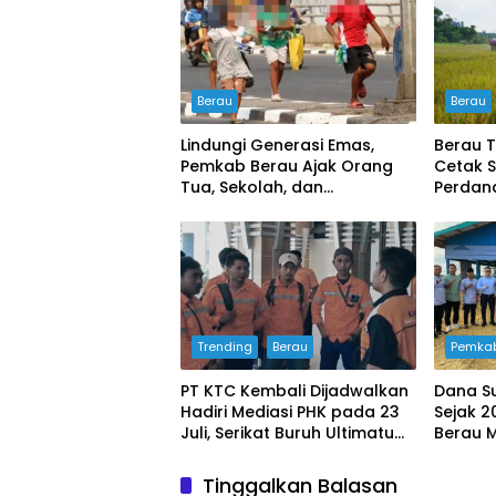
Berau
Berau
Lindungi Generasi Emas,
Berau T
Pemkab Berau Ajak Orang
Cetak 
Tua, Sekolah, dan
Perdana
Masyarakat Wujudkan
buyung
Ruang Aman bagi Anak
Trending
Berau
Pemkab
PT KTC Kembali Dijadwalkan
Dana S
Hadiri Mediasi PHK pada 23
Sejak 2
Juli, Serikat Buruh Ultimatum
Berau 
Aksi Besar Jika Manajemen
Pengel
Mangkir Lagi
Tinggalkan Balasan