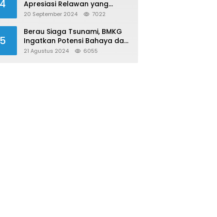
4
Apresiasi Relawan yang
Konsisten Donor Darah
20 September 2024
7022
Berau Siaga Tsunami, BMKG
5
Ingatkan Potensi Bahaya dari
Megathrust Utara Sulawesi
21 Agustus 2024
6055