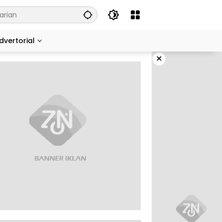
dvertorial
×