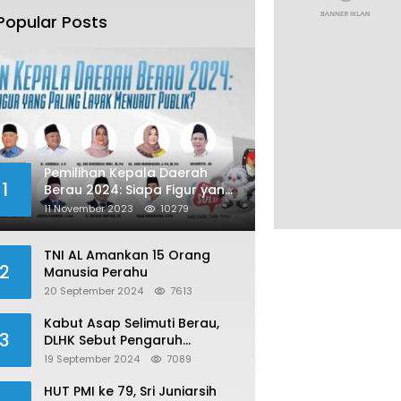
Popular Posts
Pemilihan Kepala Daerah
1
Berau 2024: Siapa Figur yang
Paling Layak Menurut Publik?
11 November 2023
10279
TNI AL Amankan 15 Orang
2
Manusia Perahu
20 September 2024
7613
Kabut Asap Selimuti Berau,
3
DLHK Sebut Pengaruh
Karhutla
19 September 2024
7089
HUT PMI ke 79, Sri Juniarsih