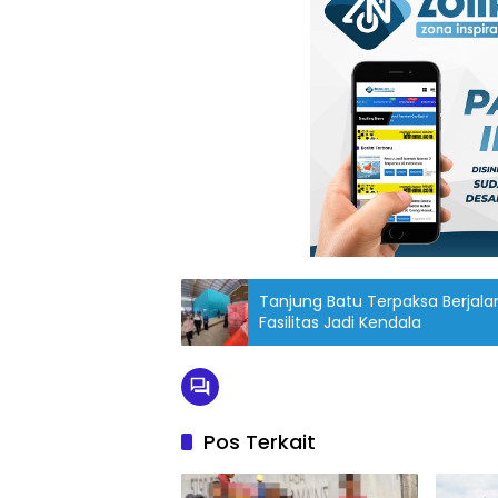
Tanjung Batu Terpaksa Berjal
Fasilitas Jadi Kendala
Pos Terkait