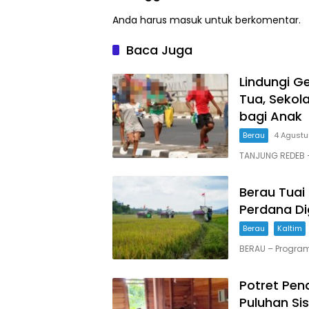
Anda harus
masuk
untuk berkomentar.
Baca Juga
Lindungi G
Tua, Seko
bagi Anak
Berau
4 Agust
TANJUNG REDEB 
Berau Tuai
Perdana Di
Berau
Kaltim
BERAU – Progra
Potret Pend
Puluhan Sis