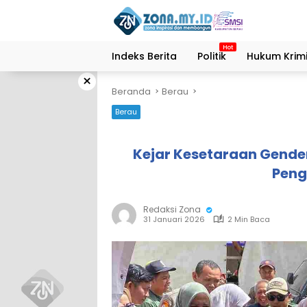
Langsung
ke
konten
Indeks Berita
Politik
Hukum Krimi
×
Beranda
Berau
Berau
Kejar Kesetaraan Gende
Peng
Redaksi Zona
31 Januari 2026
2 Min Baca