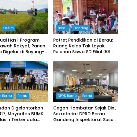
Kaltim
Berau
Trending
uai Hasil Program
Potret Pendidikan di Berau:
Sawah Rakyat, Panen
Ruang Kelas Tak Layak,
 Digelar di Buyung-
Puluhan Siswa SD Filial 001
Bertahan Belajar di
Bangunan Darurat
 Berau
Berau
DPRD Berau
Berau
udah Digelontorkan
Cegah Hambatan Sejak Dini,
017, Mayoritas BUMK
Sekretariat DPRD Berau
Masih Terkendala
Gandeng Inspektorat Susun
olaan
Dokumen Manajemen Risiko
Tahun 2026