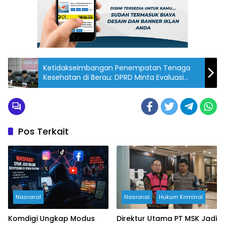
Ketidakseimbangan Penempatan Tenaga
Kesehatan di Berau: DPRD Minta Evaluasi
Menyeluruh
Pos Terkait
Nasional
Nasional
Hukum Kriminal
Komdigi Ungkap Modus
Direktur Utama PT MSK Jadi