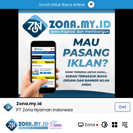
Langsung
×
Scroll Untuk Baca Artikel
ke
konten
Zona.my.id
Get
PT Zona Nyaman Indonesia
Zona