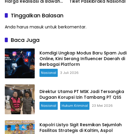
Harga Realisasi di Bawah
Tiket Paskibraka Nasional
Pagu
Tinggalkan Balasan
Anda harus
masuk
untuk berkomentar.
Baca Juga
Komdigi Ungkap Modus Baru Spam Judi
Online, Kini Serang Influencer Daerah di
Berbagai Platform
Nasional
3 Juli 2026
Direktur Utama PT MSK Jadi Tersangka
Dugaan Korupsi Izin Tambang PT QSS
Nasional
Hukum Kriminal
23 Mei 2026
Kapolri Listyo Sigit Resmikan Sejumlah
Fasilitas Strategis di Kaltim, Aspol