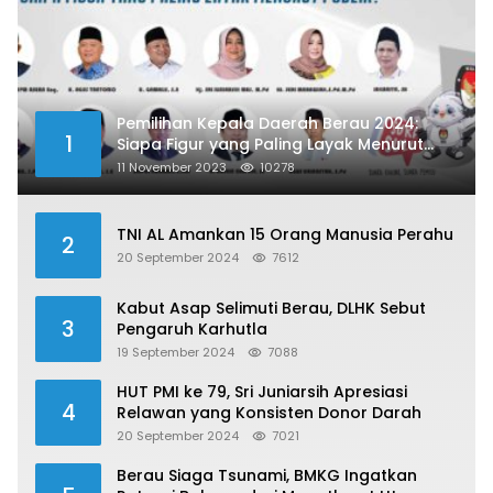
Pemilihan Kepala Daerah Berau 2024:
1
Siapa Figur yang Paling Layak Menurut
Publik?
11 November 2023
10278
TNI AL Amankan 15 Orang Manusia Perahu
2
20 September 2024
7612
Kabut Asap Selimuti Berau, DLHK Sebut
3
Pengaruh Karhutla
19 September 2024
7088
HUT PMI ke 79, Sri Juniarsih Apresiasi
4
Relawan yang Konsisten Donor Darah
20 September 2024
7021
Berau Siaga Tsunami, BMKG Ingatkan