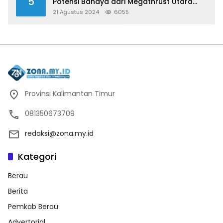
5
Potensi Bahaya dari Megathrust Utara
Sulawesi
21 Agustus 2024
6055
Provinsi Kalimantan Timur
081350673709
redaksi@zona.my.id
Kategori
Berau
Berita
Pemkab Berau
Advertorial