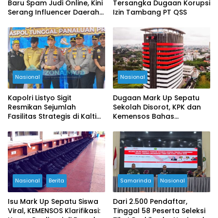
Baru Spam Judi Online, Kini
Tersangka Dugaan Korupsi
Serang Influencer Daerah
Izin Tambang PT QSS
di Berbagai Platform
Nasional
Nasional
Kapolri Listyo Sigit
Dugaan Mark Up Sepatu
Resmikan Sejumlah
Sekolah Disorot, KPK dan
Fasilitas Strategis di Kaltim,
Kemensos Bahas
Aspol Panaluan hingga
Transparansi Sekolah
Rusun Penyangga IKN
Rakyat
Nasional
Berita
Samarinda
Nasional
Isu Mark Up Sepatu Siswa
Dari 2.500 Pendaftar,
Viral, KEMENSOS Klarifikasi:
Tinggal 58 Peserta Seleksi