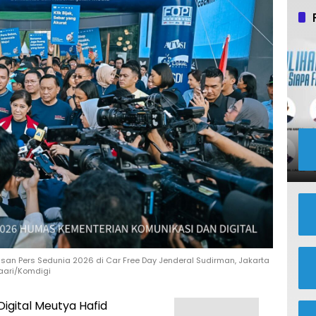
an Pers Sedunia 2026 di Car Free Day Jenderal Sudirman, Jakarta
aari/Komdigi
igital Meutya Hafid