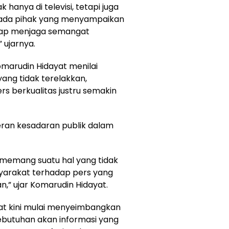
k hanya di televisi, tetapi juga
epada pihak yang menyampaikan
tap menjaga semangat
 ujarnya.
marudin Hidayat menilai
ang tidak terelakkan,
s berkualitas justru semakin
eran kesadaran publik dalam
tu memang suatu hal yang tidak
syarakat terhadap pers yang
an,” ujar Komarudin Hidayat.
 kini mulai menyeimbangkan
ebutuhan akan informasi yang