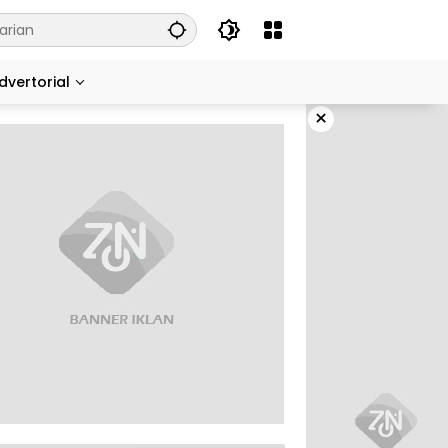
dvertorial
×