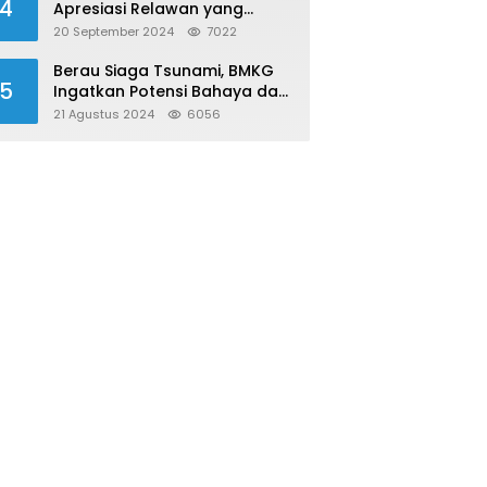
4
Apresiasi Relawan yang
Konsisten Donor Darah
20 September 2024
7022
Berau Siaga Tsunami, BMKG
5
Ingatkan Potensi Bahaya dari
Megathrust Utara Sulawesi
21 Agustus 2024
6056