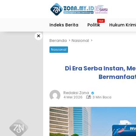
Langsung
ke
konten
Indeks Berita
Politik
Hukum Krimi
×
Beranda
Nasional
Nasional
Di Era Serba Instan, 
Bermanfaat
Redaksi Zona
4 Mei 2026
3 Min Baca