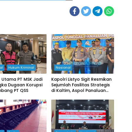
al
Hukum Kriminal
Nasional
r Utama PT MSK Jadi
Kapolri Listyo Sigit Resmikan
gka Dugaan Korupsi
Sejumlah Fasilitas Strategis
ambang PT QSS
di Kaltim, Aspol Panaluan
hingga Rusun Penyangga IKN