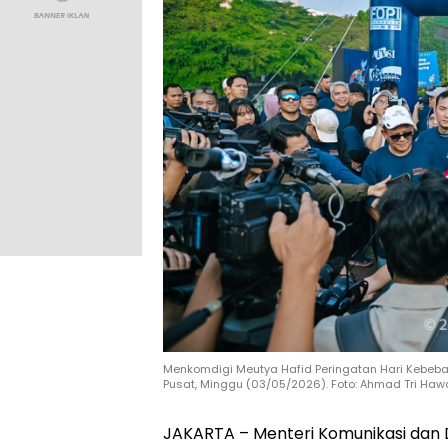
Menkomdigi Meutya Hafid Peringatan Hari Kebebas
Pusat, Minggu (03/05/2026). Foto: Ahmad Tri Haw
JAKARTA – Menteri Komunikasi dan D