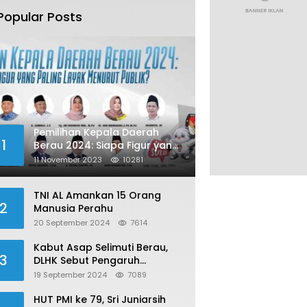
Popular Posts
Pemilihan Kepala Daerah
1
Berau 2024: Siapa Figur yang
Paling Layak Menurut Publik?
11 November 2023
10281
TNI AL Amankan 15 Orang
2
Manusia Perahu
20 September 2024
7614
Kabut Asap Selimuti Berau,
3
DLHK Sebut Pengaruh
Karhutla
19 September 2024
7089
HUT PMI ke 79, Sri Juniarsih