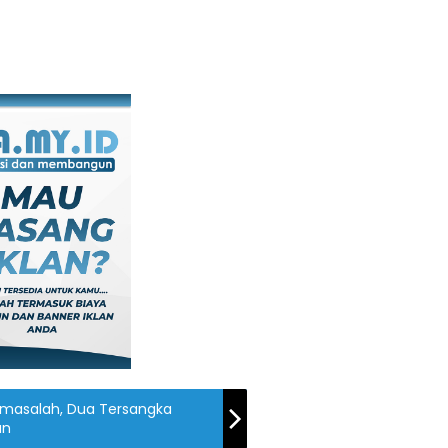
Bermasalah, Dua Tersangka
an