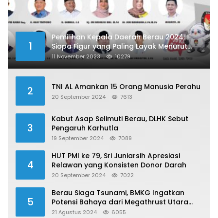
Pemilihan Kepala Daerah Berau 2024:
1
Siapa Figur yang Paling Layak Menurut
Publik?
11 November 2023
10279
TNI AL Amankan 15 Orang Manusia Perahu
2
20 September 2024
7613
Kabut Asap Selimuti Berau, DLHK Sebut
3
Pengaruh Karhutla
19 September 2024
7089
HUT PMI ke 79, Sri Juniarsih Apresiasi
4
Relawan yang Konsisten Donor Darah
20 September 2024
7022
Berau Siaga Tsunami, BMKG Ingatkan
5
Potensi Bahaya dari Megathrust Utara
Sulawesi
21 Agustus 2024
6055