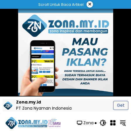
Langsung
×
Scroll Untuk Baca Artikel
ke
konten
Zona.my.id
Get
PT Zona Nyaman Indonesia
Zona