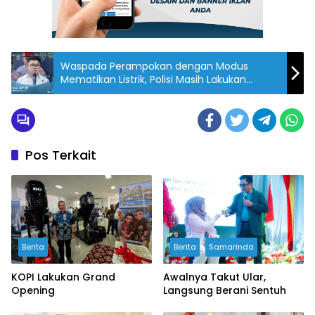
Waspada Perampokan dengan Modus
Mematikan Listrik, Polisi Masih Lakukan
Penyidikan
Pos Terkait
Berita
Berita
Samarinda
KOPI Lakukan Grand
Awalnya Takut Ular,
Opening
Langsung Berani Sentuh