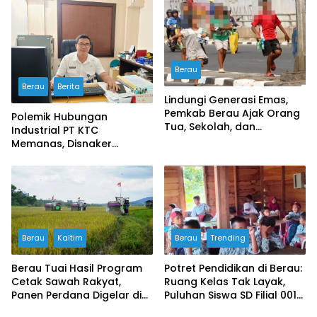
Berau
Berau
Berita
Lindungi Generasi Emas,
Pemkab Berau Ajak Orang
Polemik Hubungan
Tua, Sekolah, dan
Industrial PT KTC
Masyarakat Wujudkan
Memanas, Disnaker
Ruang Aman bagi Anak
Lakukan Pembinaan,
Serikat Buruh Soroti
Prosedur PHK
Berau
Kaltim
Berau
Trending
Berau Tuai Hasil Program
Potret Pendidikan di Berau:
Cetak Sawah Rakyat,
Ruang Kelas Tak Layak,
Panen Perdana Digelar di
Puluhan Siswa SD Filial 001
Buyung-buyung
Bertahan Belajar di