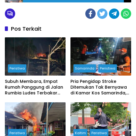
Bhayangkara ke-80
Pos Terkait
Peristiwa
Samarinda
Peristiwa
Subuh Membara, Empat
Pria Pengidap Stroke
Rumah Panggung di Jalan
Ditemukan Tak Bernyawa
Rumbia Ludes Terbakar
di Kamar Kos Samarinda,
Kerugian Ditaksir Rp2 Miliar
Polisi Pastikan Tak Ada
Tanda Kekerasan
Peristiwa
Kaltim
Peristiwa