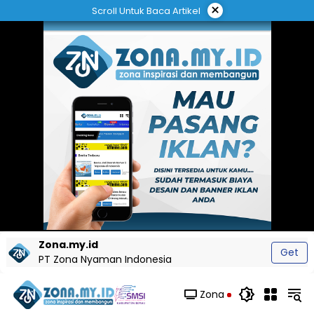
Langsung
×
Scroll Untuk Baca Artikel
ke
konten
Zona.my.id
Get
PT Zona Nyaman Indonesia
Zona