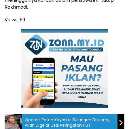
meninggalnya korban dalam peristiwa ini,” tutup
Rakhmadi.
Views:
59
Operasi Patuh Kayan di Bulungan Ditunda,
Akan Digelar Usai Peringatan HUT