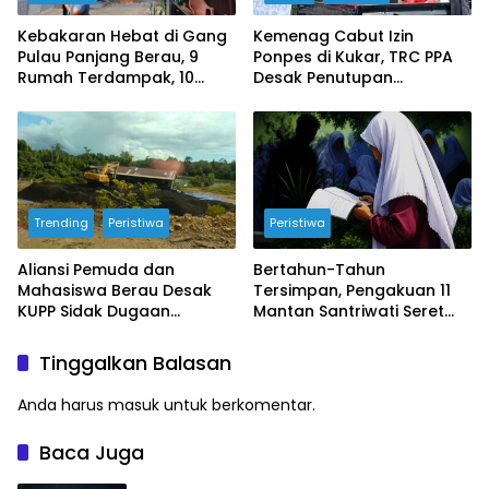
Kebakaran Hebat di Gang
Kemenag Cabut Izin
Pulau Panjang Berau, 9
Ponpes di Kukar, TRC PPA
Rumah Terdampak, 10
Desak Penutupan
Armada Damkar
Permanen Usai Dugaan
Dikerahkan
Pencabulan
Trending
Peristiwa
Peristiwa
Aliansi Pemuda dan
Bertahun-Tahun
Mahasiswa Berau Desak
Tersimpan, Pengakuan 11
KUPP Sidak Dugaan
Mantan Santriwati Seret
Pemuatan Cangkang Sawit
Nama Pimpinan Ponpes ke
di Tabalar, Ancam Gelar
Sorotan Publik
Tinggalkan Balasan
Demo
Anda harus
masuk
untuk berkomentar.
Baca Juga