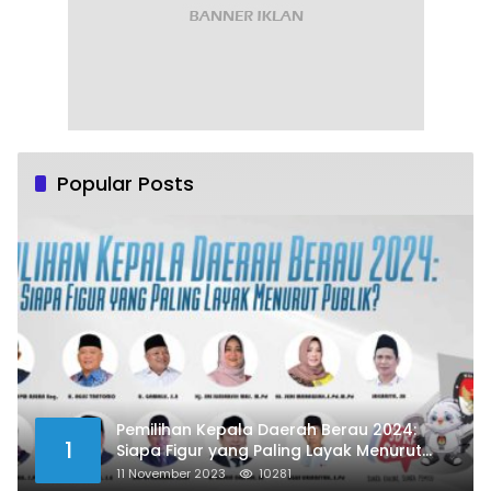
Popular Posts
Pemilihan Kepala Daerah Berau 2024:
1
Siapa Figur yang Paling Layak Menurut
Publik?
11 November 2023
10281