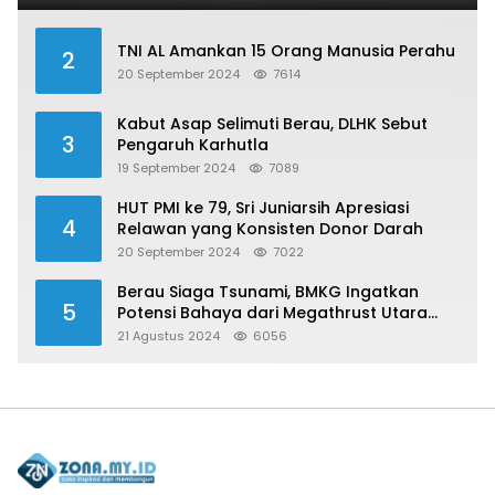
TNI AL Amankan 15 Orang Manusia Perahu
2
20 September 2024
7614
Kabut Asap Selimuti Berau, DLHK Sebut
3
Pengaruh Karhutla
19 September 2024
7089
HUT PMI ke 79, Sri Juniarsih Apresiasi
4
Relawan yang Konsisten Donor Darah
20 September 2024
7022
Berau Siaga Tsunami, BMKG Ingatkan
5
Potensi Bahaya dari Megathrust Utara
Sulawesi
21 Agustus 2024
6056