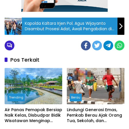
Kapolda Kaltara Irjen Pol. Agus Wijayanto
Disambut Prosesi Adat, Awali Pengabdian di
Bumi Benuanta
Pos Terkait
Trending
Berau
Air Panas Pemapak Bersiap
Lindungi Generasi Emas,
Naik Kelas, Disbudpar Bidik
Pemkab Berau Ajak Orang
Wisatawan Menginap
Tua, Sekolah, dan
Lewat Homestay dan
Masyarakat Wujudkan