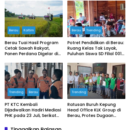
Wisata Malam
Ruang Aman bagi Anak
Berau
Kaltim
Berau
Trending
Berau Tuai Hasil Program
Potret Pendidikan di Berau:
Cetak Sawah Rakyat,
Ruang Kelas Tak Layak,
Panen Perdana Digelar di
Puluhan Siswa SD Filial 001
Buyung-buyung
Bertahan Belajar di
Bangunan Darurat
Trending
Berau
Trending
PT KTC Kembali
Ratusan Buruh Kepung
Dijadwalkan Hadiri Mediasi
Head Office KLK Group di
PHK pada 23 Juli, Serikat
Berau, Protes Dugaan
Buruh Ultimatum Aksi
Tenaga Kerja Borongan
Besar Jika Manajemen
dari Luar Daerah,
Tinggalkan Balasan