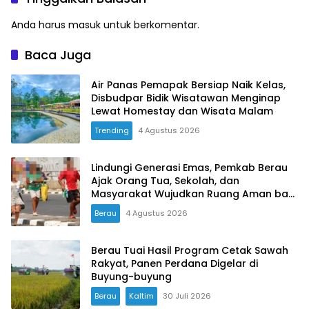
Mangkir Lagi
Pengawas Turun Selidiki 10
Hari
Anda harus
masuk
untuk berkomentar.
Baca Juga
Air Panas Pemapak Bersiap Naik Kelas,
Disbudpar Bidik Wisatawan Menginap
Lewat Homestay dan Wisata Malam
Trending
4 Agustus 2026
Lindungi Generasi Emas, Pemkab Berau
Ajak Orang Tua, Sekolah, dan
Masyarakat Wujudkan Ruang Aman bagi
Anak
Berau
4 Agustus 2026
Berau Tuai Hasil Program Cetak Sawah
Rakyat, Panen Perdana Digelar di
Buyung-buyung
Berau
Kaltim
30 Juli 2026