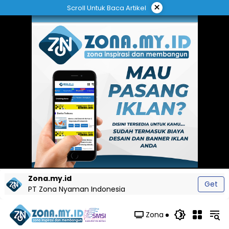
Langsung
×
Scroll Untuk Baca Artikel
ke
konten
Zona.my.id
Get
PT Zona Nyaman Indonesia
Zona