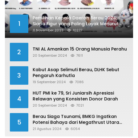
Pemilihan Kepala Daerah Berau 2024:
1
Siapa Figur yang Paling Layak Menurut
Publik?
11 November 2023
10277
TNI AL Amankan 15 Orang Manusia Perahu
2
20 September 2024
7611
Kabut Asap Selimuti Berau, DLHK Sebut
3
Pengaruh Karhutla
19 September 2024
7086
HUT PMI ke 79, Sri Juniarsih Apresiasi
4
Relawan yang Konsisten Donor Darah
20 September 2024
7021
Berau Siaga Tsunami, BMKG Ingatkan
5
Potensi Bahaya dari Megathrust Utara
Sulawesi
21 Agustus 2024
6054