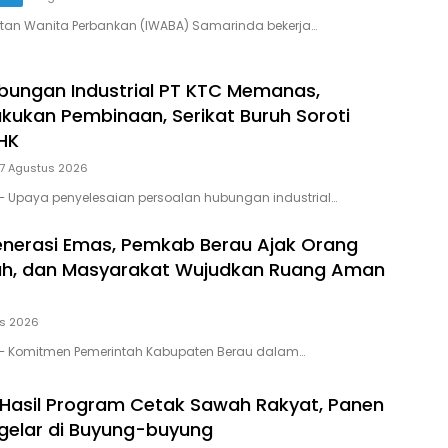
atan Wanita Perbankan (IWABA) Samarinda bekerja…
bungan Industrial PT KTC Memanas,
akukan Pembinaan, Serikat Buruh Soroti
HK
7 Agustus 2026
– Upaya penyelesaian persoalan hubungan industrial…
enerasi Emas, Pemkab Berau Ajak Orang
lah, dan Masyarakat Wujudkan Ruang Aman
us 2026
– Komitmen Pemerintah Kabupaten Berau dalam…
 Hasil Program Cetak Sawah Rakyat, Panen
gelar di Buyung-buyung