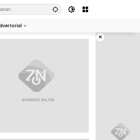
dvertorial
×