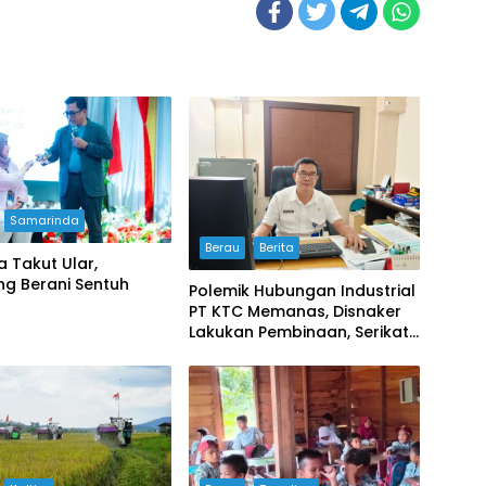
Samarinda
Berau
Berita
 Takut Ular,
ng Berani Sentuh
Polemik Hubungan Industrial
PT KTC Memanas, Disnaker
Lakukan Pembinaan, Serikat
Buruh Soroti Prosedur PHK