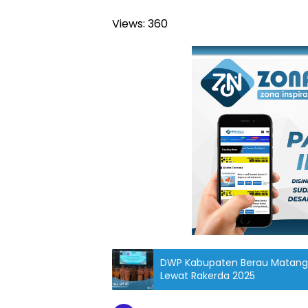
Views:
360
DWP Kabupaten Berau Matang
Lewat Rakerda 2025