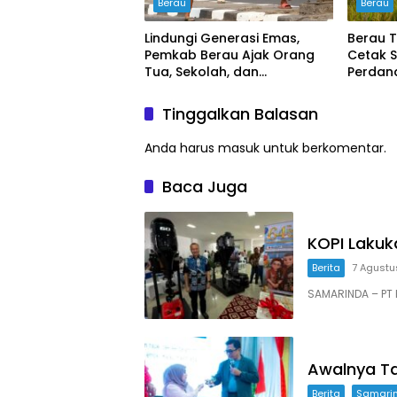
Berau
Berau
Lindungi Generasi Emas,
Berau T
Pemkab Berau Ajak Orang
Cetak 
Tua, Sekolah, dan
Perdana
Masyarakat Wujudkan
buyung
Ruang Aman bagi Anak
Tinggalkan Balasan
Anda harus
masuk
untuk berkomentar.
Baca Juga
KOPI Laku
Berita
7 Agustu
SAMARINDA – PT K
Awalnya Ta
Berita
Samari