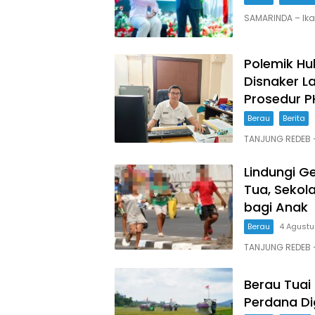
SAMARINDA – Ik
Polemik Hu
Disnaker L
Prosedur P
Berau
Berita
TANJUNG REDEB 
Lindungi G
Tua, Seko
bagi Anak
Berau
4 Agust
TANJUNG REDEB 
Berau Tuai
Perdana Di