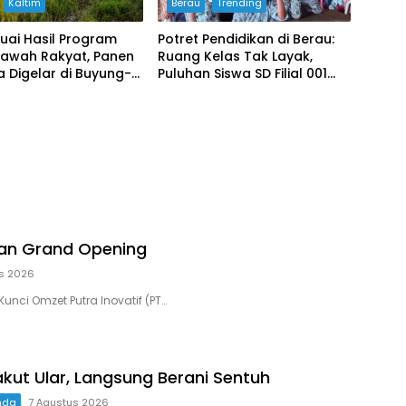
Kaltim
Berau
Trending
uai Hasil Program
Potret Pendidikan di Berau:
Sawah Rakyat, Panen
Ruang Kelas Tak Layak,
 Digelar di Buyung-
Puluhan Siswa SD Filial 001
Bertahan Belajar di
Bangunan Darurat
kan Grand Opening
s 2026
unci Omzet Putra Inovatif (PT…
kut Ular, Langsung Berani Sentuh
nda
7 Agustus 2026