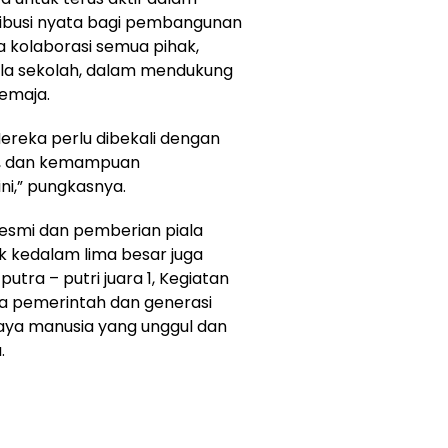
ribusi nyata bagi pembangunan
 kolaborasi semua pihak,
la sekolah, dalam mendukung
emaja.
ereka perlu dibekali dengan
ak, dan kemampuan
i,” pungkasnya.
esmi dan pemberian piala
kedalam lima besar juga
tra – putri juara 1, Kegiatan
ara pemerintah dan generasi
a manusia yang unggul dan
.