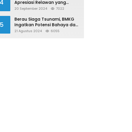
4
Apresiasi Relawan yang
Konsisten Donor Darah
20 September 2024
7022
Berau Siaga Tsunami, BMKG
5
Ingatkan Potensi Bahaya dari
Megathrust Utara Sulawesi
21 Agustus 2024
6055