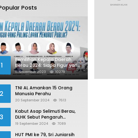
Popular Posts
Pemilihan Kepala Daerah
1
Berau 2024: Siapa Figur yang
Paling Layak Menurut Publik?
11 November 2023
10279
TNI AL Amankan 15 Orang
2
Manusia Perahu
20 September 2024
7613
Kabut Asap Selimuti Berau,
3
DLHK Sebut Pengaruh
Karhutla
19 September 2024
7089
HUT PMI ke 79, Sri Juniarsih