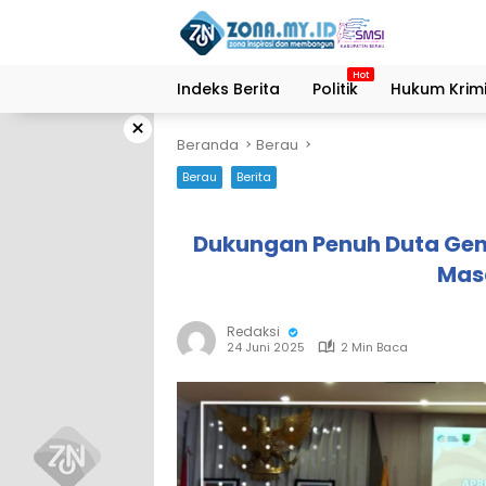
Langsung
ke
konten
Indeks Berita
Politik
Hukum Krimi
×
Beranda
Berau
Berau
Berita
Dukungan Penuh Duta Genr
Mas
Redaksi
24 Juni 2025
2 Min Baca