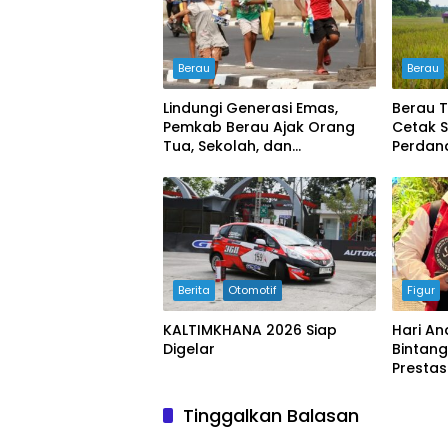
Berau
Berau
Lindungi Generasi Emas,
Berau T
Pemkab Berau Ajak Orang
Cetak 
Tua, Sekolah, dan
Perdana
Masyarakat Wujudkan
buyung
Ruang Aman bagi Anak
Berita
Otomotif
Figur
KALTIMKHANA 2026 Siap
Hari An
Digelar
Bintang
Prestas
Tinggalkan Balasan