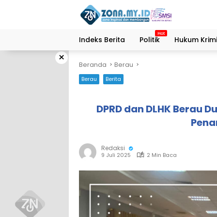
Langsung
ke
konten
Indeks Berita
Politik
Hukum Krimi
×
Beranda
Berau
Berau
Berita
DPRD dan DLHK Berau Du
Pena
Redaksi
9 Juli 2025
2 Min Baca