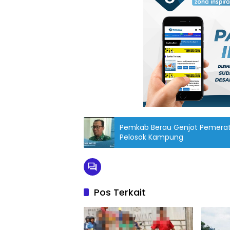
Pemkab Berau Genjot Pemerata
Pelosok Kampung
Pos Terkait