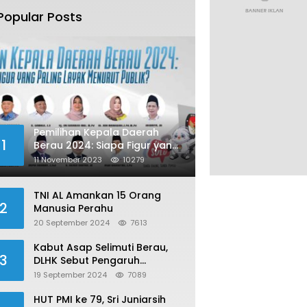
Popular Posts
Pemilihan Kepala Daerah
1
Berau 2024: Siapa Figur yang
Paling Layak Menurut Publik?
11 November 2023
10279
TNI AL Amankan 15 Orang
2
Manusia Perahu
20 September 2024
7613
Kabut Asap Selimuti Berau,
3
DLHK Sebut Pengaruh
Karhutla
19 September 2024
7089
HUT PMI ke 79, Sri Juniarsih