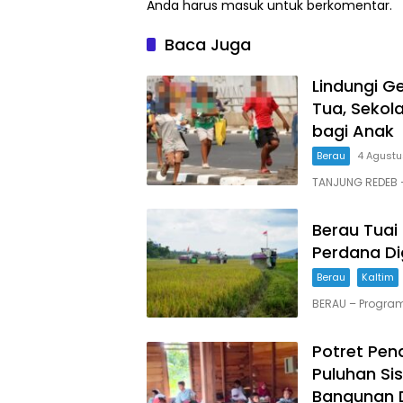
Anda harus
masuk
untuk berkomentar.
Baca Juga
Lindungi G
Tua, Seko
bagi Anak
Berau
4 Agust
TANJUNG REDEB 
Berau Tuai
Perdana Di
Berau
Kaltim
BERAU – Progra
Potret Pend
Puluhan Sis
Bangunan 