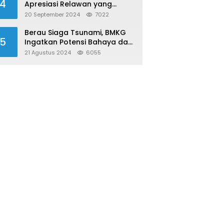
4
Apresiasi Relawan yang
Konsisten Donor Darah
20 September 2024
7022
Berau Siaga Tsunami, BMKG
5
Ingatkan Potensi Bahaya dari
Megathrust Utara Sulawesi
21 Agustus 2024
6055