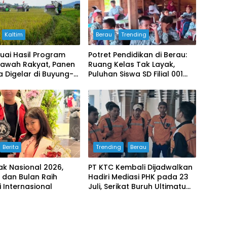
Kaltim
Berau
Trending
uai Hasil Program
Potret Pendidikan di Berau:
Sawah Rakyat, Panen
Ruang Kelas Tak Layak,
 Digelar di Buyung-
Puluhan Siswa SD Filial 001
Bertahan Belajar di
Bangunan Darurat
Berita
Trending
Berau
ak Nasional 2026,
PT KTC Kembali Dijadwalkan
 dan Bulan Raih
Hadiri Mediasi PHK pada 23
i Internasional
Juli, Serikat Buruh Ultimatum
Aksi Besar Jika Manajemen
Mangkir Lagi