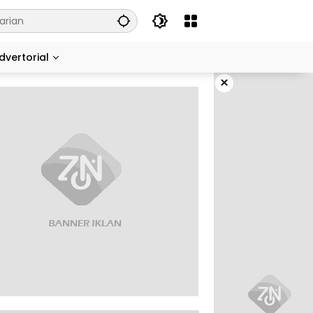
dvertorial
×