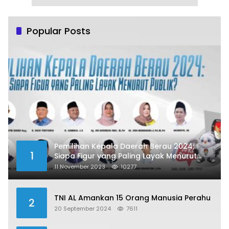
Popular Posts
Pemilihan Kepala Daerah Berau 2024:
1
Siapa Figur yang Paling Layak Menurut
Publik?
11 November 2023
10277
TNI AL Amankan 15 Orang Manusia Perahu
2
20 September 2024
7611