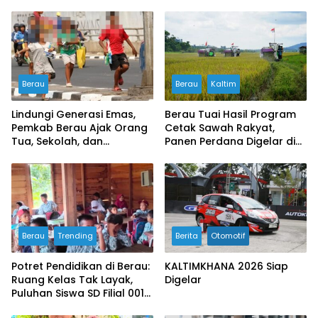
Berau
Berau
Kaltim
Lindungi Generasi Emas,
Berau Tuai Hasil Program
Pemkab Berau Ajak Orang
Cetak Sawah Rakyat,
Tua, Sekolah, dan
Panen Perdana Digelar di
Masyarakat Wujudkan
Buyung-buyung
Ruang Aman bagi Anak
Berau
Trending
Berita
Otomotif
Potret Pendidikan di Berau:
KALTIMKHANA 2026 Siap
Ruang Kelas Tak Layak,
Digelar
Puluhan Siswa SD Filial 001
Bertahan Belajar di