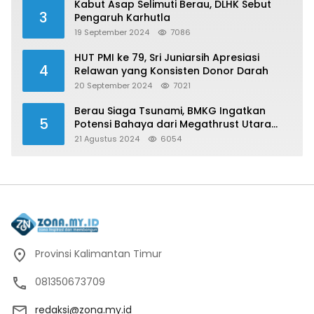
Kabut Asap Selimuti Berau, DLHK Sebut
3
Pengaruh Karhutla
19 September 2024
7086
HUT PMI ke 79, Sri Juniarsih Apresiasi
4
Relawan yang Konsisten Donor Darah
20 September 2024
7021
Berau Siaga Tsunami, BMKG Ingatkan
5
Potensi Bahaya dari Megathrust Utara
Sulawesi
21 Agustus 2024
6054
Provinsi Kalimantan Timur
081350673709
redaksi@zona.my.id