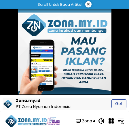
Langsung
×
Scroll Untuk Baca Artikel
ke
konten
Zona.my.id
Get
PT Zona Nyaman Indonesia
Zona