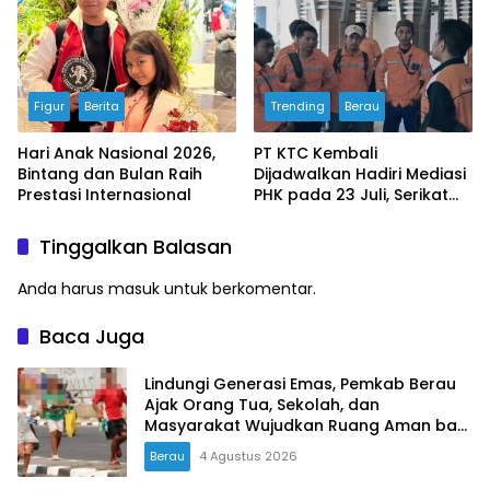
Bangunan Darurat
Figur
Berita
Trending
Berau
Hari Anak Nasional 2026,
PT KTC Kembali
Bintang dan Bulan Raih
Dijadwalkan Hadiri Mediasi
Prestasi Internasional
PHK pada 23 Juli, Serikat
Buruh Ultimatum Aksi
Besar Jika Manajemen
Tinggalkan Balasan
Mangkir Lagi
Anda harus
masuk
untuk berkomentar.
Baca Juga
Lindungi Generasi Emas, Pemkab Berau
Ajak Orang Tua, Sekolah, dan
Masyarakat Wujudkan Ruang Aman bagi
Anak
Berau
4 Agustus 2026