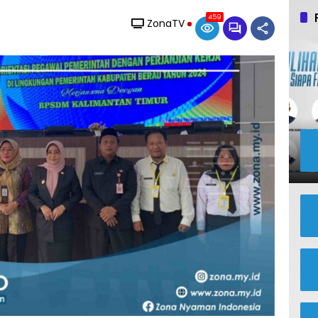
459
ZonaTV