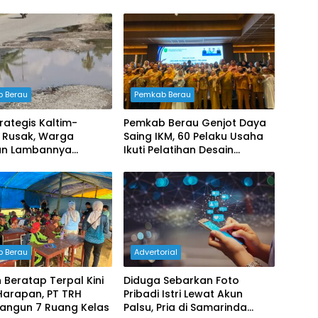
 Berau
Pemkab Berau
trategis Kaltim-
Pemkab Berau Genjot Daya
a Rusak, Warga
Saing IKM, 60 Pelaku Usaha
an Lambannya
Ikuti Pelatihan Desain
anan Pemerintah
Kemasan Profesional
 Berau
Advertorial
 Beratap Terpal Kini
Diduga Sebarkan Foto
Harapan, PT TRH
Pribadi Istri Lewat Akun
Bangun 7 Ruang Kelas
Palsu, Pria di Samarinda