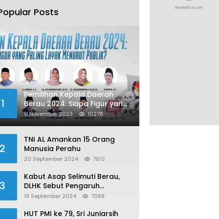
Popular Posts
Pemilihan Kepala Daerah
1
Berau 2024: Siapa Figur yang
Paling Layak Menurut Publik?
11 November 2023
10278
TNI AL Amankan 15 Orang
2
Manusia Perahu
20 September 2024
7612
Kabut Asap Selimuti Berau,
3
DLHK Sebut Pengaruh
Karhutla
19 September 2024
7088
HUT PMI ke 79, Sri Juniarsih