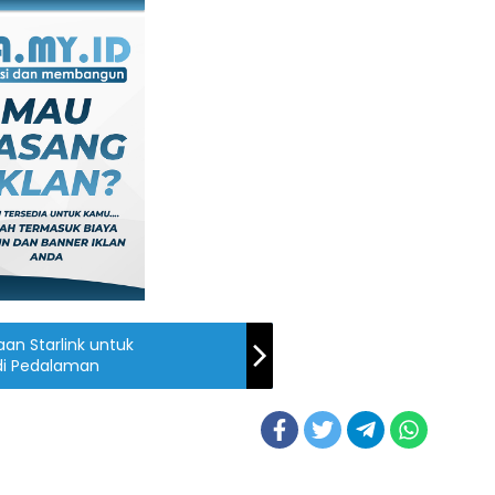
an Starlink untuk
di Pedalaman