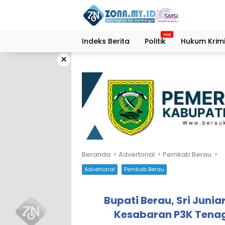
Langsung
ke
konten
Indeks Berita
Politik
Hukum Krimi
×
Beranda
Advertorial
Pemkab Berau
Advertorial
Pemkab Berau
Bupati Berau, Sri Junia
Kesabaran P3K Tena