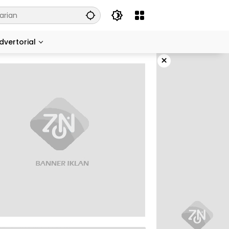
dvertorial
×