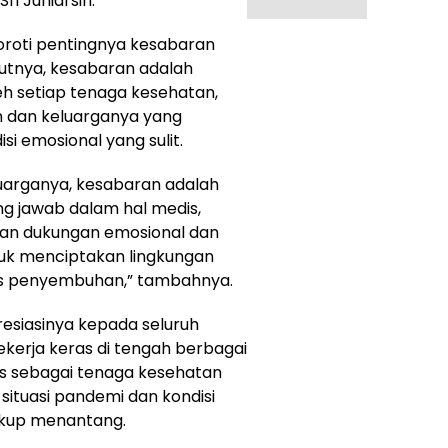
ri Juniarsih.
yoroti pentingnya kesabaran
utnya, kesabaran adalah
leh setiap tenaga kesehatan,
n dan keluarganya yang
i emosional yang sulit.
uarganya, kesabaran adalah
ng jawab dalam hal medis,
an dukungan emosional dan
untuk menciptakan lingkungan
s penyembuhan,” tambahnya.
resiasinya kepada seluruh
kerja keras di tengah berbagai
s sebagai tenaga kesehatan
situasi pandemi dan kondisi
ukup menantang.