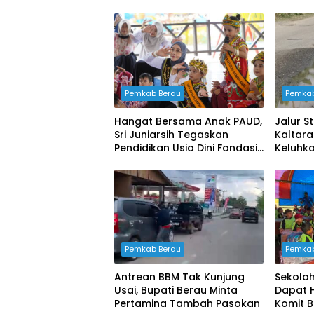
Pemkab Berau
Pemkab
Hangat Bersama Anak PAUD,
Jalur S
Sri Juniarsih Tegaskan
Kaltar
Pendidikan Usia Dini Fondasi
Keluhk
Masa Depan Berau
Penang
Pemkab Berau
Pemkab
Antrean BBM Tak Kunjung
Sekolah
Usai, Bupati Berau Minta
Dapat 
Pertamina Tambah Pasokan
Komit 