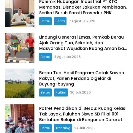
Polemik Hubungan Industrial PT KTC
Memanas, Disnaker Lakukan Pembinaan,
Serikat Buruh Soroti Prosedur PHK
Berau
Berita
7 Agustus 2026
Lindungi Generasi Emas, Pemkab Berau
Ajak Orang Tua, Sekolah, dan
Masyarakat Wujudkan Ruang Aman bagi
Anak
Berau
4 Agustus 2026
Berau Tuai Hasil Program Cetak Sawah
Rakyat, Panen Perdana Digelar di
Buyung-buyung
Berau
Kaltim
30 Juli 2026
Potret Pendidikan di Berau: Ruang Kelas
Tak Layak, Puluhan Siswa SD Filial 001
Bertahan Belajar di Bangunan Darurat
Berau
Trending
24 Juli 2026