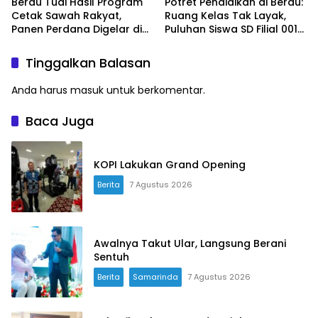
Berau Tuai Hasil Program
Potret Pendidikan di Berau:
Cetak Sawah Rakyat,
Ruang Kelas Tak Layak,
Panen Perdana Digelar di
Puluhan Siswa SD Filial 001
Buyung-buyung
Bertahan Belajar di
Bangunan Darurat
Tinggalkan Balasan
Anda harus
masuk
untuk berkomentar.
Baca Juga
KOPI Lakukan Grand Opening
Berita
7 Agustus 2026
Awalnya Takut Ular, Langsung Berani
Sentuh
Berita
Samarinda
7 Agustus 2026