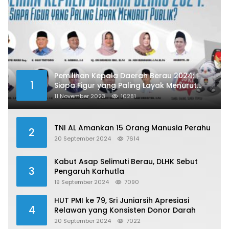
Pemilihan Kepala Daerah Berau 2024:
1
Siapa Figur yang Paling Layak Menurut
Publik?
11 November 2023
10281
TNI AL Amankan 15 Orang Manusia Perahu
2
20 September 2024
7614
Kabut Asap Selimuti Berau, DLHK Sebut
3
Pengaruh Karhutla
19 September 2024
7090
HUT PMI ke 79, Sri Juniarsih Apresiasi
4
Relawan yang Konsisten Donor Darah
20 September 2024
7022