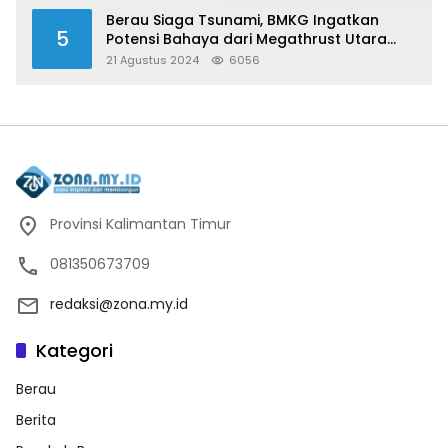
Berau Siaga Tsunami, BMKG Ingatkan
5
Potensi Bahaya dari Megathrust Utara
Sulawesi
21 Agustus 2024
6056
Provinsi Kalimantan Timur
081350673709
redaksi@zona.my.id
Kategori
Berau
Berita