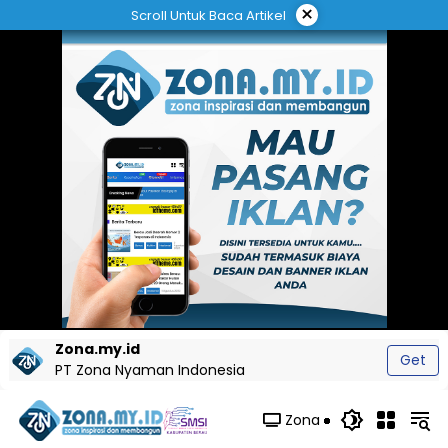
Langsung
×
Scroll Untuk Baca Artikel
ke
konten
Zona.my.id
Get
PT Zona Nyaman Indonesia
Zona