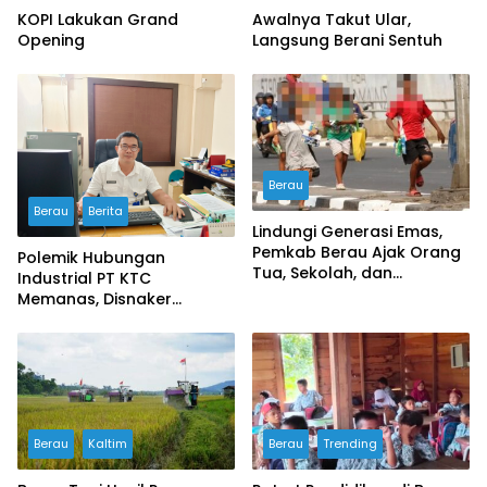
KOPI Lakukan Grand
Awalnya Takut Ular,
Opening
Langsung Berani Sentuh
Berau
Berau
Berita
Lindungi Generasi Emas,
Pemkab Berau Ajak Orang
Polemik Hubungan
Tua, Sekolah, dan
Industrial PT KTC
Masyarakat Wujudkan
Memanas, Disnaker
Ruang Aman bagi Anak
Lakukan Pembinaan,
Serikat Buruh Soroti
Prosedur PHK
Berau
Kaltim
Berau
Trending