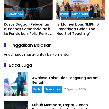
Samarinda
Berita
Samarinda
Kasus Dugaan Pelecehan
Isi Momen Libur, SMPN 16
di Ponpes Samarinda Naik
Samarinda Gelar ‘The
ke Penyidikan, Polisi Periksa
Heart of Teaching’
5 Saksi dan Data 4 Korban
Tinggalkan Balasan
Anda harus
masuk
untuk berkomentar.
Baca Juga
Awalnya Takut Ular, Langsung Berani
Sentuh
Berita
Samarinda
7 Agustus 2026
Subuh Membara, Empat Rumah