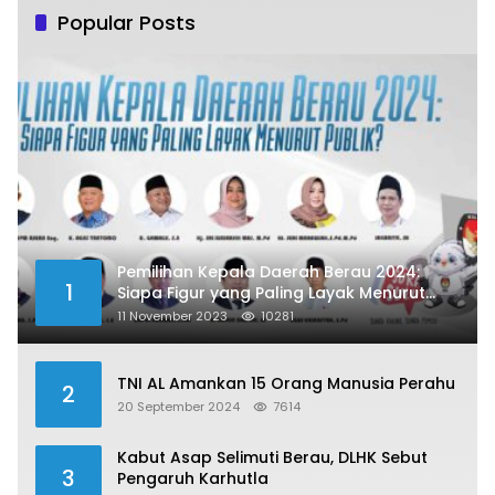
Popular Posts
Pemilihan Kepala Daerah Berau 2024:
1
Siapa Figur yang Paling Layak Menurut
Publik?
11 November 2023
10281
TNI AL Amankan 15 Orang Manusia Perahu
2
20 September 2024
7614
Kabut Asap Selimuti Berau, DLHK Sebut
3
Pengaruh Karhutla