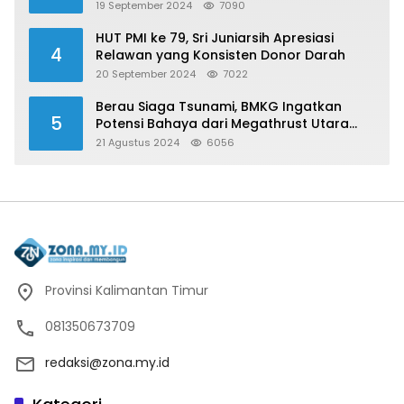
19 September 2024
7090
HUT PMI ke 79, Sri Juniarsih Apresiasi
4
Relawan yang Konsisten Donor Darah
20 September 2024
7022
Berau Siaga Tsunami, BMKG Ingatkan
5
Potensi Bahaya dari Megathrust Utara
Sulawesi
21 Agustus 2024
6056
Provinsi Kalimantan Timur
081350673709
redaksi@zona.my.id