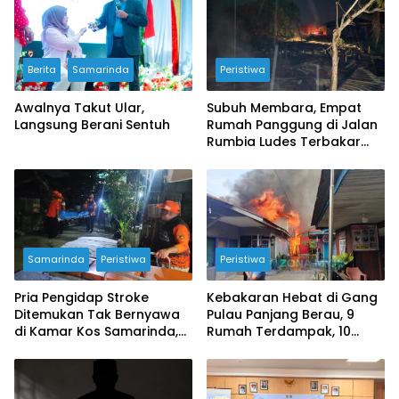
Berita
Samarinda
Peristiwa
Awalnya Takut Ular,
Subuh Membara, Empat
Langsung Berani Sentuh
Rumah Panggung di Jalan
Rumbia Ludes Terbakar
Kerugian Ditaksir Rp2 Miliar
Samarinda
Peristiwa
Peristiwa
Pria Pengidap Stroke
Kebakaran Hebat di Gang
Ditemukan Tak Bernyawa
Pulau Panjang Berau, 9
di Kamar Kos Samarinda,
Rumah Terdampak, 10
Polisi Pastikan Tak Ada
Armada Damkar
Tanda Kekerasan
Dikerahkan