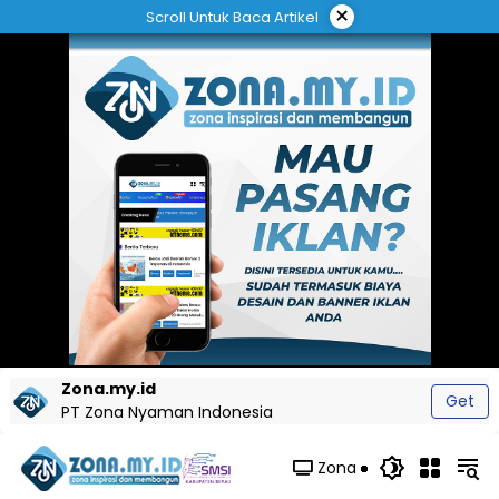
Langsung
×
Scroll Untuk Baca Artikel
ke
konten
Zona.my.id
Get
PT Zona Nyaman Indonesia
Zona