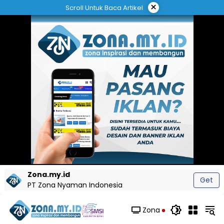
Langsung
×
Scroll Untuk Baca Artikel
ke
konten
Zona.my.id
Get
PT Zona Nyaman Indonesia
Zona