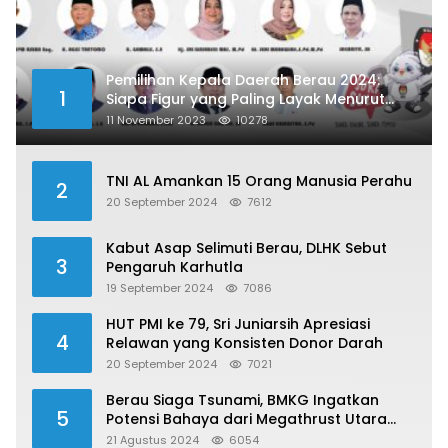
Pemilihan Kepala Daerah Berau 2024:
1
Siapa Figur yang Paling Layak Menurut
Publik?
11 November 2023
10278
TNI AL Amankan 15 Orang Manusia Perahu
2
20 September 2024
7612
Kabut Asap Selimuti Berau, DLHK Sebut
3
Pengaruh Karhutla
19 September 2024
7086
HUT PMI ke 79, Sri Juniarsih Apresiasi
4
Relawan yang Konsisten Donor Darah
20 September 2024
7021
Berau Siaga Tsunami, BMKG Ingatkan
5
Potensi Bahaya dari Megathrust Utara
Sulawesi
21 Agustus 2024
6054