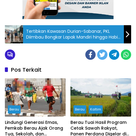
Tertibkan Kawasan Durian-Sabanar, PKL
Diimbau Bongkar Lapak Mandiri hingga Habis
Lebaran
Pos Terkait
Berau
Berau
Kaltim
Lindungi Generasi Emas,
Berau Tuai Hasil Program
Pemkab Berau Ajak Orang
Cetak Sawah Rakyat,
Tua, Sekolah, dan
Panen Perdana Digelar di