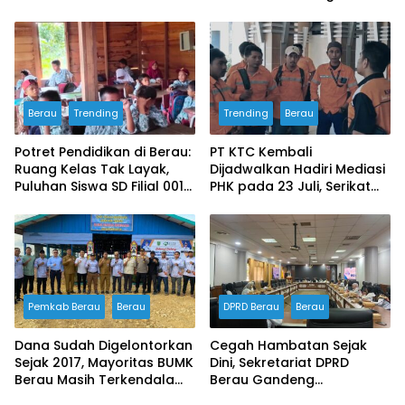
Masyarakat Wujudkan
Buyung-buyung
Ruang Aman bagi Anak
Berau
Trending
Trending
Berau
Potret Pendidikan di Berau:
PT KTC Kembali
Ruang Kelas Tak Layak,
Dijadwalkan Hadiri Mediasi
Puluhan Siswa SD Filial 001
PHK pada 23 Juli, Serikat
Bertahan Belajar di
Buruh Ultimatum Aksi
Bangunan Darurat
Besar Jika Manajemen
Mangkir Lagi
Pemkab Berau
Berau
DPRD Berau
Berau
Dana Sudah Digelontorkan
Cegah Hambatan Sejak
Sejak 2017, Mayoritas BUMK
Dini, Sekretariat DPRD
Berau Masih Terkendala
Berau Gandeng
Pengelolaan
Inspektorat Susun