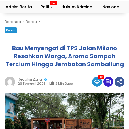
Indeks Berita
Politik
Hukum Kriminal
Nasional
Beranda
Berau
Berau
Bau Menyengat di TPS Jalan Milono
Resahkan Warga, Aroma Sampah
Tercium Hingga Jembatan Sambaliung
116
Redaksi Zona
26 Februari 2026
2 Min Baca