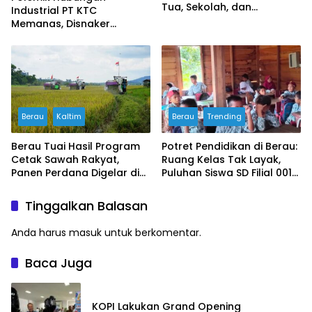
Tua, Sekolah, dan
Industrial PT KTC
Masyarakat Wujudkan
Memanas, Disnaker
Ruang Aman bagi Anak
Lakukan Pembinaan,
Serikat Buruh Soroti
Prosedur PHK
Berau
Kaltim
Berau
Trending
Berau Tuai Hasil Program
Potret Pendidikan di Berau:
Cetak Sawah Rakyat,
Ruang Kelas Tak Layak,
Panen Perdana Digelar di
Puluhan Siswa SD Filial 001
Buyung-buyung
Bertahan Belajar di
Bangunan Darurat
Tinggalkan Balasan
Anda harus
masuk
untuk berkomentar.
Baca Juga
KOPI Lakukan Grand Opening