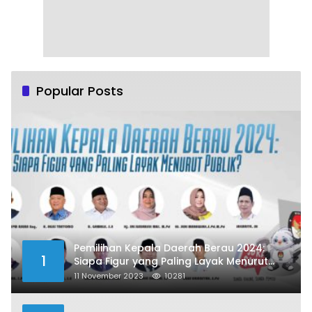
Popular Posts
Pemilihan Kepala Daerah Berau 2024:
1
Siapa Figur yang Paling Layak Menurut
Publik?
11 November 2023
10281