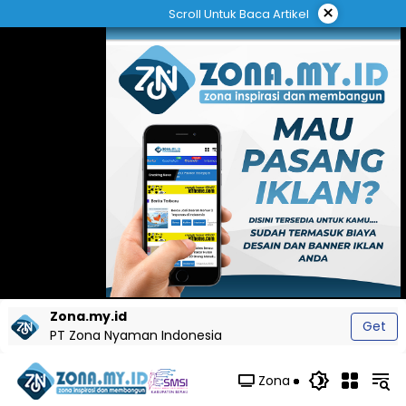
Langsung
×
Scroll Untuk Baca Artikel
ke
konten
Zona.my.id
Get
PT Zona Nyaman Indonesia
Zona