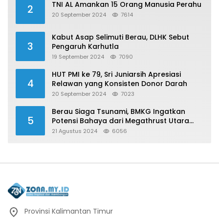
TNI AL Amankan 15 Orang Manusia Perahu
2
20 September 2024
7614
Kabut Asap Selimuti Berau, DLHK Sebut
3
Pengaruh Karhutla
19 September 2024
7090
HUT PMI ke 79, Sri Juniarsih Apresiasi
4
Relawan yang Konsisten Donor Darah
20 September 2024
7023
Berau Siaga Tsunami, BMKG Ingatkan
5
Potensi Bahaya dari Megathrust Utara
Sulawesi
21 Agustus 2024
6056
Provinsi Kalimantan Timur