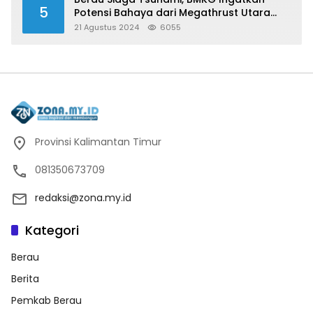
5
Potensi Bahaya dari Megathrust Utara
Sulawesi
21 Agustus 2024
6055
Provinsi Kalimantan Timur
081350673709
redaksi@zona.my.id
Kategori
Berau
Berita
Pemkab Berau