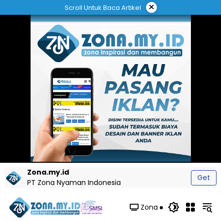
Langsung
×
Scroll Untuk Baca Artikel
ke
konten
Zona.my.id
Get
PT Zona Nyaman Indonesia
Zona