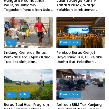
Hangat Bersama Anak
Jalur Strategis Kaltim-
PAUD, Sri Juniarsih
Kaltara Rusak, Warga
Tegaskan Pendidikan Usia
Keluhkan Lambannya
Dini Fondasi Masa Depan
Penanganan Pemerintah
Berau
Berau
Pemkab Berau
Lindungi Generasi Emas,
Pemkab Berau Genjot
Pemkab Berau Ajak Orang
Daya Saing IKM, 60 Pelaku
Tua, Sekolah, dan
Usaha Ikuti Pelatihan
Masyarakat Wujudkan
Desain Kemasan
Ruang Aman bagi Anak
Profesional
Berau
Kaltim
Pemkab Berau
Berau Tuai Hasil Program
Antrean BBM Tak Kunjung