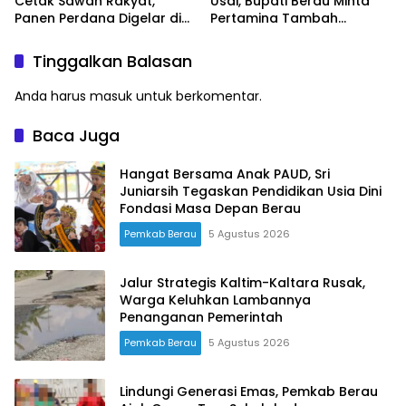
Cetak Sawah Rakyat,
Usai, Bupati Berau Minta
Panen Perdana Digelar di
Pertamina Tambah
Buyung-buyung
Pasokan
Tinggalkan Balasan
Anda harus
masuk
untuk berkomentar.
Baca Juga
Hangat Bersama Anak PAUD, Sri
Juniarsih Tegaskan Pendidikan Usia Dini
Fondasi Masa Depan Berau
Pemkab Berau
5 Agustus 2026
Jalur Strategis Kaltim-Kaltara Rusak,
Warga Keluhkan Lambannya
Penanganan Pemerintah
Pemkab Berau
5 Agustus 2026
Lindungi Generasi Emas, Pemkab Berau