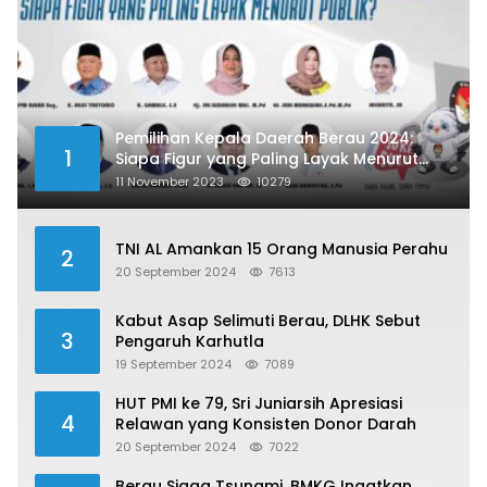
Pemilihan Kepala Daerah Berau 2024:
1
Siapa Figur yang Paling Layak Menurut
Publik?
11 November 2023
10279
TNI AL Amankan 15 Orang Manusia Perahu
2
20 September 2024
7613
Kabut Asap Selimuti Berau, DLHK Sebut
3
Pengaruh Karhutla
19 September 2024
7089
HUT PMI ke 79, Sri Juniarsih Apresiasi
4
Relawan yang Konsisten Donor Darah
20 September 2024
7022
Berau Siaga Tsunami, BMKG Ingatkan