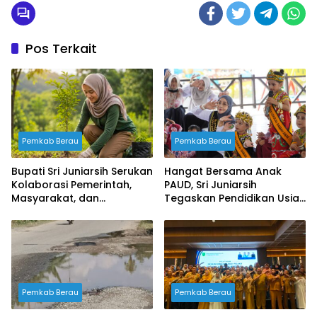
Pos Terkait
Pemkab Berau
Pemkab Berau
Bupati Sri Juniarsih Serukan
Hangat Bersama Anak
Kolaborasi Pemerintah,
PAUD, Sri Juniarsih
Masyarakat, dan
Tegaskan Pendidikan Usia
Perusahaan Jaga
Dini Fondasi Masa Depan
Kelestarian Lingkungan
Berau
Pemkab Berau
Pemkab Berau