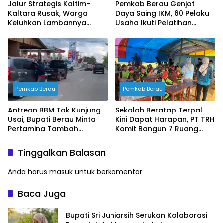
Jalur Strategis Kaltim-
Pemkab Berau Genjot
Kaltara Rusak, Warga
Daya Saing IKM, 60 Pelaku
Keluhkan Lambannya
Usaha Ikuti Pelatihan
Penanganan Pemerintah
Desain Kemasan
Profesional
Pemkab Berau
Pemkab Berau
Antrean BBM Tak Kunjung
Sekolah Beratap Terpal
Usai, Bupati Berau Minta
Kini Dapat Harapan, PT TRH
Pertamina Tambah
Komit Bangun 7 Ruang
Pasokan
Kelas
Tinggalkan Balasan
Anda harus
masuk
untuk berkomentar.
Baca Juga
Bupati Sri Juniarsih Serukan Kolaborasi