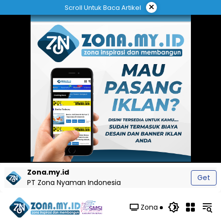
Langsung
×
Scroll Untuk Baca Artikel
ke
konten
Zona.my.id
Get
PT Zona Nyaman Indonesia
Zona