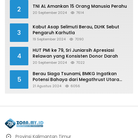
TNI AL Amankan 15 Orang Manusia Perahu
2
20 September 2024
7614
Kabut Asap Selimuti Berau, DLHK Sebut
3
Pengaruh Karhutla
19 September 2024
7090
HUT PMI ke 79, Sri Juniarsih Apresiasi
4
Relawan yang Konsisten Donor Darah
20 September 2024
7022
Berau Siaga Tsunami, BMKG Ingatkan
5
Potensi Bahaya dari Megathrust Utara
Sulawesi
21 Agustus 2024
6056
Provinsi Kalimantan Timur