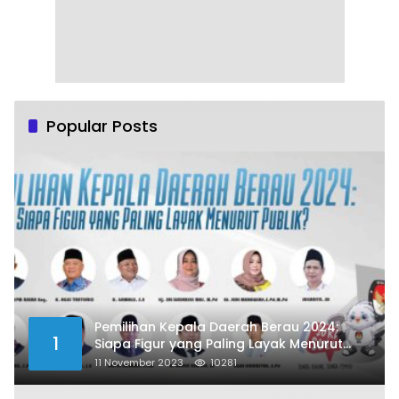
Popular Posts
Pemilihan Kepala Daerah Berau 2024:
1
Siapa Figur yang Paling Layak Menurut
Publik?
11 November 2023
10281