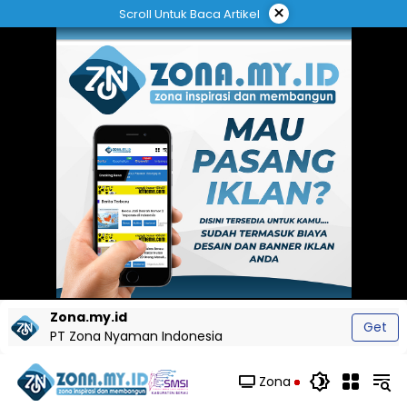
Langsung
×
Scroll Untuk Baca Artikel
ke
konten
Zona.my.id
Get
PT Zona Nyaman Indonesia
Zona