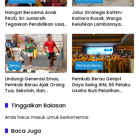
Hangat Bersama Anak
Jalur Strategis Kaltim-
PAUD, Sri Juniarsih
Kaltara Rusak, Warga
Tegaskan Pendidikan Usia
Keluhkan Lambannya
Dini Fondasi Masa Depan
Penanganan Pemerintah
Berau
Berau
Pemkab Berau
Lindungi Generasi Emas,
Pemkab Berau Genjot
Pemkab Berau Ajak Orang
Daya Saing IKM, 60 Pelaku
Tua, Sekolah, dan
Usaha Ikuti Pelatihan
Masyarakat Wujudkan
Desain Kemasan
Ruang Aman bagi Anak
Profesional
Tinggalkan Balasan
Anda harus
masuk
untuk berkomentar.
Baca Juga