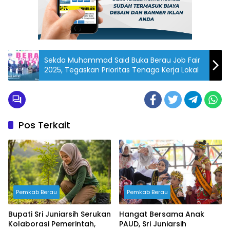
Sekda Muhammad Said Buka Berau Job Fair
2025, Tegaskan Prioritas Tenaga Kerja Lokal
Pos Terkait
Pemkab Berau
Pemkab Berau
Bupati Sri Juniarsih Serukan
Hangat Bersama Anak
Kolaborasi Pemerintah,
PAUD, Sri Juniarsih