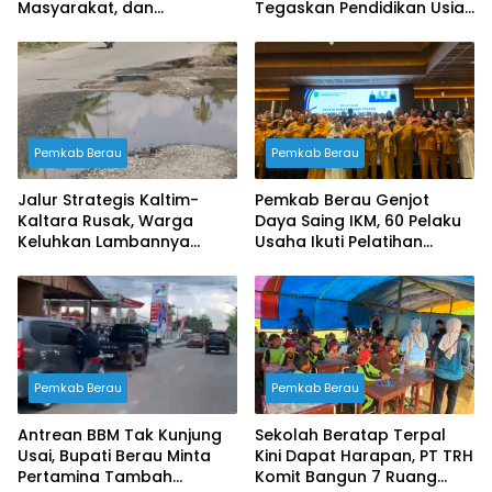
Masyarakat, dan
Tegaskan Pendidikan Usia
Perusahaan Jaga
Dini Fondasi Masa Depan
Kelestarian Lingkungan
Berau
Pemkab Berau
Pemkab Berau
Jalur Strategis Kaltim-
Pemkab Berau Genjot
Kaltara Rusak, Warga
Daya Saing IKM, 60 Pelaku
Keluhkan Lambannya
Usaha Ikuti Pelatihan
Penanganan Pemerintah
Desain Kemasan
Profesional
Pemkab Berau
Pemkab Berau
Antrean BBM Tak Kunjung
Sekolah Beratap Terpal
Usai, Bupati Berau Minta
Kini Dapat Harapan, PT TRH
Pertamina Tambah
Komit Bangun 7 Ruang