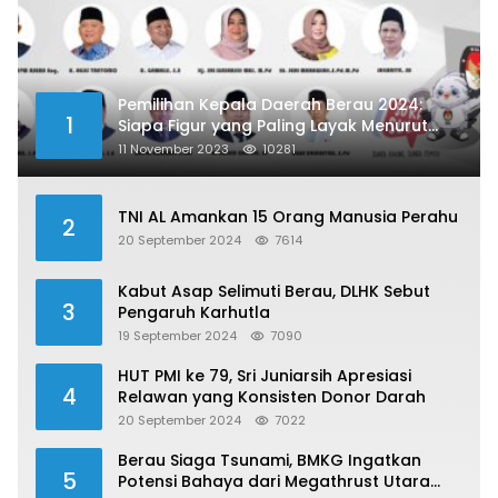
Pemilihan Kepala Daerah Berau 2024:
1
Siapa Figur yang Paling Layak Menurut
Publik?
11 November 2023
10281
TNI AL Amankan 15 Orang Manusia Perahu
2
20 September 2024
7614
Kabut Asap Selimuti Berau, DLHK Sebut
3
Pengaruh Karhutla
19 September 2024
7090
HUT PMI ke 79, Sri Juniarsih Apresiasi
4
Relawan yang Konsisten Donor Darah
20 September 2024
7022
Berau Siaga Tsunami, BMKG Ingatkan
5
Potensi Bahaya dari Megathrust Utara