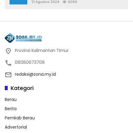
Sulawesi
21 Agustus 2024
6056
Provinsi Kalimantan Timur
081350673709
redaksi@zona.my.id
Kategori
Berau
Berita
Pemkab Berau
Advertorial