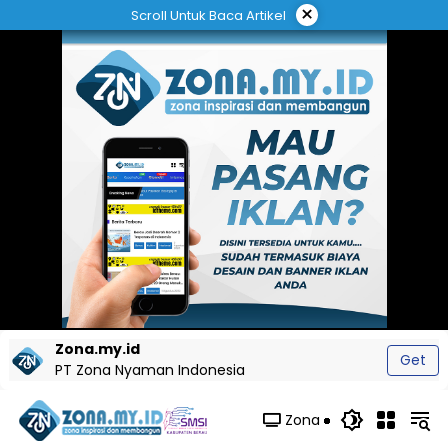
Langsung
×
Scroll Untuk Baca Artikel
ke
konten
Zona.my.id
Get
PT Zona Nyaman Indonesia
Zona