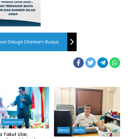
asai Diduga Diterkam Buaya
Samarinda
Berau
Berita
 Takut Ular,