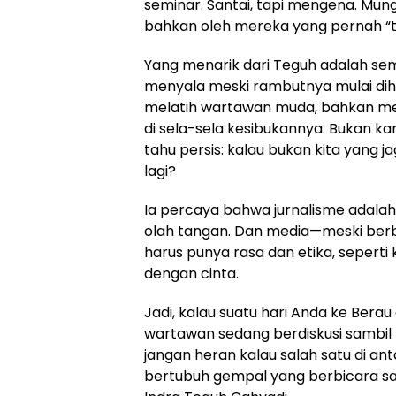
seminar. Santai, tapi mengena. Mungk
bahkan oleh mereka yang pernah “te
Yang menarik dari Teguh adalah s
menyala meski rambutnya mulai dihia
melatih wartawan muda, bahkan me
di sela-sela kesibukannya. Bukan kar
tahu persis: kalau bukan kita yang ja
lagi?
Ia percaya bahwa jurnalisme adalah
olah tangan. Dan media—meski berba
harus punya rasa dan etika, seperti
dengan cinta.
Jadi, kalau suatu hari Anda ke Bera
wartawan sedang berdiskusi sambil n
jangan heran kalau salah satu di an
bertubuh gempal yang berbicara san