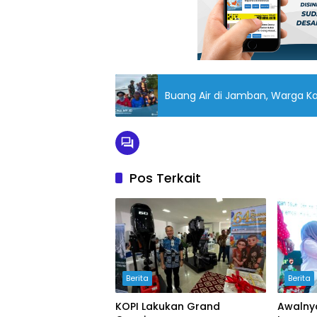
Buang Air di Jamban, Warga K
Pos Terkait
Berita
Berita
KOPI Lakukan Grand
Awalnya