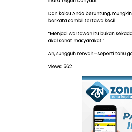
Indra Teguh Cahyadi.
Dan kalau Anda beruntung, mungki
berkata sambil tertawa kecil
“Menjadi wartawan itu bukan sekadar
akal sehat masyarakat.”
Ah, sungguh renyah—seperti tahu g
Views:
562