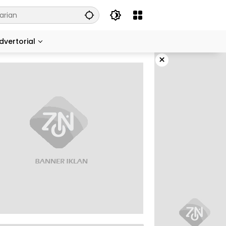
dvertorial
×