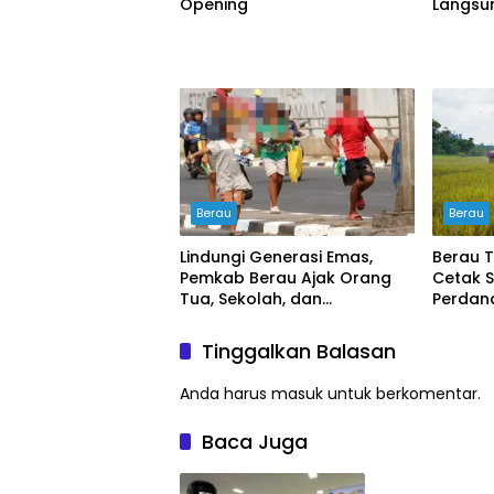
Opening
Langsu
Berau
Berau
Lindungi Generasi Emas,
Berau T
Pemkab Berau Ajak Orang
Cetak 
Tua, Sekolah, dan
Perdana
Masyarakat Wujudkan
buyung
Ruang Aman bagi Anak
Tinggalkan Balasan
Anda harus
masuk
untuk berkomentar.
Baca Juga