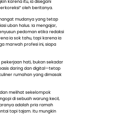
in karena itu, ia disegani
rkoreksi” oleh beritanya.
emangat mudanya yang tetap
si uban halus. Ia mengajar,
nyusun pedoman etika redaksi
ena ia sok tahu, tapi karena ia
ga marwah profesi ini, siapa
 pekerjaan hati, bukan sekadar
sis daring dan digital—tetap
 kuliner rumahan yang dimasak
u dan melihat sekelompok
gopi di sebuah warung kecil,
taranya adalah pria ramah
tai tapi tajam. Itu mungkin