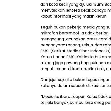
dari kota kecil yang dijuluki “Bumi Ba
menyalakan lentera kecil: cahaya me
kabut informasi yang makin keruh.
Teguh bukan pekerja media yang suk
mikrofon bersimbol. Ia tidak berlari
mengacung-acungkan press card di 
penganyam: tenang, tekun, dan tahan
SMSI (Serikat Media Siber Indonesia
Ketua Harian SMSI Kaltim, ia bukan 
tukang jaga gawang bagi puluhan me
tengah tsunami konten, clickbait, da
Dan jujur saja, itu bukan tugas ringa
katanya dalam sebuah diskusi santai
“Media itu ibarat dapur. Kalau tidak d
terlalu banyak bumbu, bisa eneg p