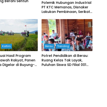
ng Berani Sentuh
Polemik Hubungan Industrial
PT KTC Memanas, Disnaker
Lakukan Pembinaan, Serikat
Buruh Soroti Prosedur PHK
Kaltim
Berau
Trending
uai Hasil Program
Potret Pendidikan di Berau:
Sawah Rakyat, Panen
Ruang Kelas Tak Layak,
 Digelar di Buyung-
Puluhan Siswa SD Filial 001
Bertahan Belajar di
Bangunan Darurat