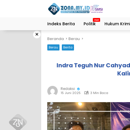
Langsung
ke
konten
Indeks Berita
Politik
Hukum Krimi
×
Beranda
Berau
Berau
Berita
Indra Teguh Nur Cahyadi
Kal
Redaksi
15 Juni 2025
3 Min Baca