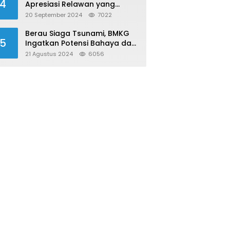
4
Apresiasi Relawan yang
Konsisten Donor Darah
20 September 2024
7022
Berau Siaga Tsunami, BMKG
5
Ingatkan Potensi Bahaya dari
Megathrust Utara Sulawesi
21 Agustus 2024
6056