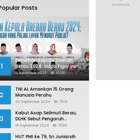
Popular Posts
Pemilihan Kepala Daerah
1
Berau 2024: Siapa Figur yang
Paling Layak Menurut Publik?
11 November 2023
10281
TNI AL Amankan 15 Orang
2
Manusia Perahu
20 September 2024
7614
Kabut Asap Selimuti Berau,
3
DLHK Sebut Pengaruh
Karhutla
19 September 2024
7089
HUT PMI ke 79, Sri Juniarsih