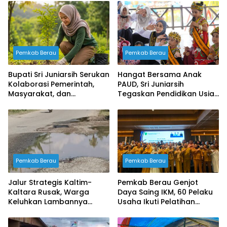
Pemkab Berau
Pemkab Berau
Bupati Sri Juniarsih Serukan
Hangat Bersama Anak
Kolaborasi Pemerintah,
PAUD, Sri Juniarsih
Masyarakat, dan
Tegaskan Pendidikan Usia
Perusahaan Jaga
Dini Fondasi Masa Depan
Kelestarian Lingkungan
Berau
Pemkab Berau
Pemkab Berau
Jalur Strategis Kaltim-
Pemkab Berau Genjot
Kaltara Rusak, Warga
Daya Saing IKM, 60 Pelaku
Keluhkan Lambannya
Usaha Ikuti Pelatihan
Penanganan Pemerintah
Desain Kemasan
Profesional