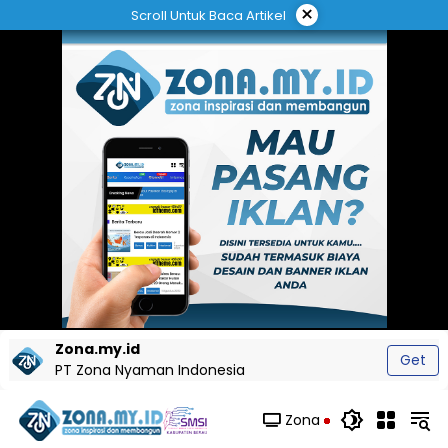
Langsung
×
Scroll Untuk Baca Artikel
ke
konten
Zona.my.id
Get
PT Zona Nyaman Indonesia
Zona