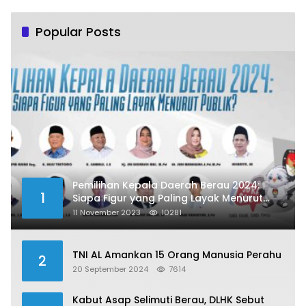
Popular Posts
Pemilihan Kepala Daerah Berau 2024:
1
Siapa Figur yang Paling Layak Menurut
Publik?
11 November 2023
10281
TNI AL Amankan 15 Orang Manusia Perahu
2
20 September 2024
7614
Kabut Asap Selimuti Berau, DLHK Sebut