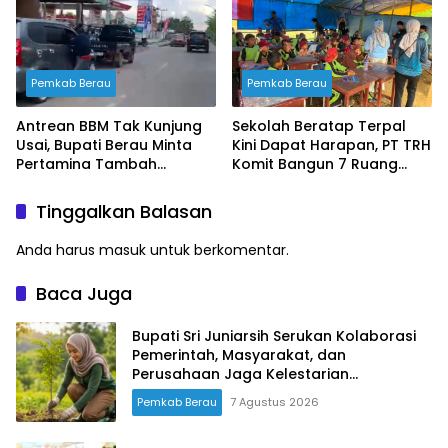
Pemkab Berau
Pemkab Berau
Antrean BBM Tak Kunjung
Sekolah Beratap Terpal
Usai, Bupati Berau Minta
Kini Dapat Harapan, PT TRH
Pertamina Tambah
Komit Bangun 7 Ruang
Pasokan
Kelas
Tinggalkan Balasan
Anda harus
masuk
untuk berkomentar.
Baca Juga
Bupati Sri Juniarsih Serukan Kolaborasi
Pemerintah, Masyarakat, dan
Perusahaan Jaga Kelestarian
Lingkungan
Pemkab Berau
7 Agustus 2026