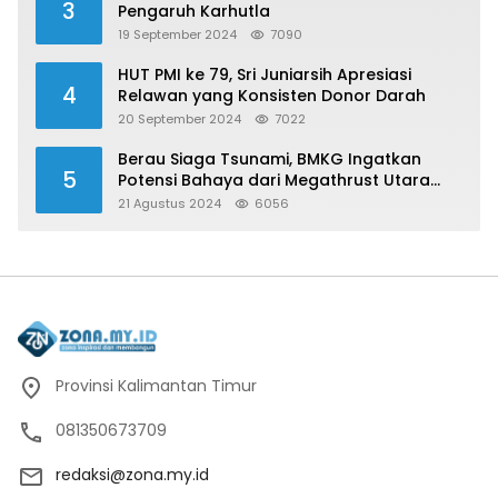
3
Pengaruh Karhutla
19 September 2024
7090
HUT PMI ke 79, Sri Juniarsih Apresiasi
4
Relawan yang Konsisten Donor Darah
20 September 2024
7022
Berau Siaga Tsunami, BMKG Ingatkan
5
Potensi Bahaya dari Megathrust Utara
Sulawesi
21 Agustus 2024
6056
Provinsi Kalimantan Timur
081350673709
redaksi@zona.my.id