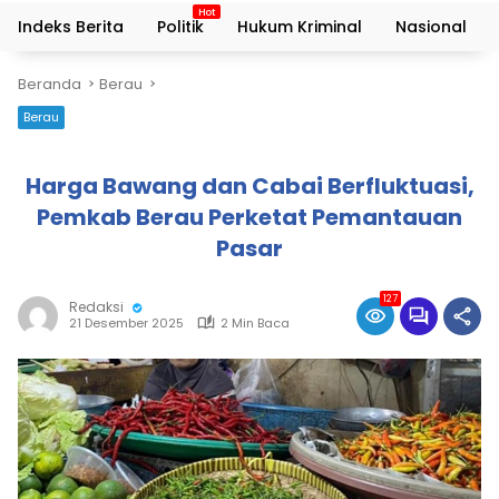
Indeks Berita
Politik
Hukum Kriminal
Nasional
Beranda
Berau
Berau
Harga Bawang dan Cabai Berfluktuasi,
Pemkab Berau Perketat Pemantauan
Pasar
127
Redaksi
21 Desember 2025
2 Min Baca