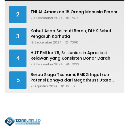
TNI AL Amankan 15 Orang Manusia Perahu
2
20 September 2024
7614
Kabut Asap Selimuti Berau, DLHK Sebut
3
Pengaruh Karhutla
19 September 2024
7090
HUT PMI ke 79, Sri Juniarsih Apresiasi
4
Relawan yang Konsisten Donor Darah
20 September 2024
7022
Berau Siaga Tsunami, BMKG Ingatkan
5
Potensi Bahaya dari Megathrust Utara
Sulawesi
21 Agustus 2024
6056