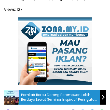
Views:
127
Pemkab Berau Dorong Perempuan Lebih
Berdaya Lewat Seminar Inspiratif Peringatan
Hari Ibu