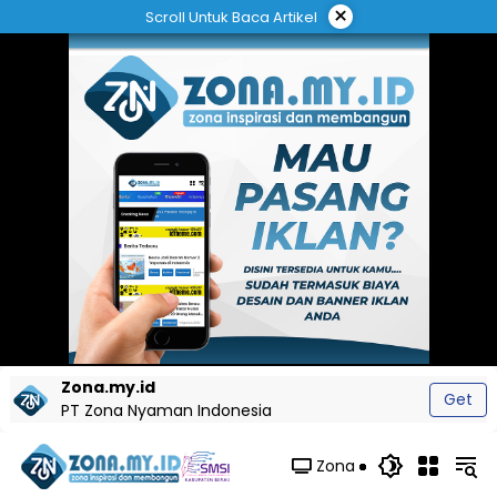
Langsung
×
Scroll Untuk Baca Artikel
ke
konten
Zona.my.id
Get
PT Zona Nyaman Indonesia
Zona