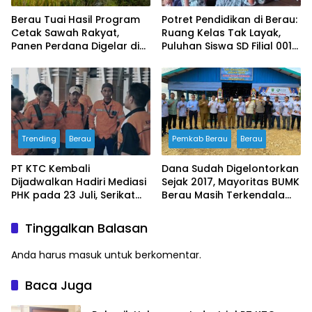
Berau Tuai Hasil Program
Potret Pendidikan di Berau:
Cetak Sawah Rakyat,
Ruang Kelas Tak Layak,
Panen Perdana Digelar di
Puluhan Siswa SD Filial 001
Buyung-buyung
Bertahan Belajar di
Bangunan Darurat
Trending
Berau
Pemkab Berau
Berau
PT KTC Kembali
Dana Sudah Digelontorkan
Dijadwalkan Hadiri Mediasi
Sejak 2017, Mayoritas BUMK
PHK pada 23 Juli, Serikat
Berau Masih Terkendala
Buruh Ultimatum Aksi
Pengelolaan
Besar Jika Manajemen
Tinggalkan Balasan
Mangkir Lagi
Anda harus
masuk
untuk berkomentar.
Baca Juga