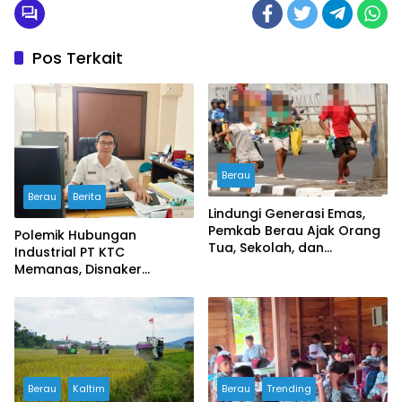
Pos Terkait
Berau
Berau
Berita
Lindungi Generasi Emas,
Pemkab Berau Ajak Orang
Polemik Hubungan
Tua, Sekolah, dan
Industrial PT KTC
Masyarakat Wujudkan
Memanas, Disnaker
Ruang Aman bagi Anak
Lakukan Pembinaan,
Serikat Buruh Soroti
Prosedur PHK
Berau
Kaltim
Berau
Trending