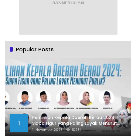
Popular Posts
Pemilihan Kepala Daerah Berau 2024:
1
Siapa Figur yang Paling Layak Menurut
Publik?
11 November 2023
10281