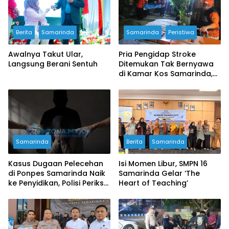
Berita
Samarinda
Samarinda
Peristiwa
Awalnya Takut Ular,
Pria Pengidap Stroke
Langsung Berani Sentuh
Ditemukan Tak Bernyawa
di Kamar Kos Samarinda,
Polisi Pastikan Tak Ada
Tanda Kekerasan
Samarinda
Berita
Samarinda
Kasus Dugaan Pelecehan
Isi Momen Libur, SMPN 16
di Ponpes Samarinda Naik
Samarinda Gelar ‘The
ke Penyidikan, Polisi Periksa
Heart of Teaching’
5 Saksi dan Data 4 Korban