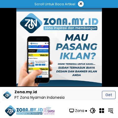
Langsung
×
Scroll Untuk Baca Artikel
ke
konten
Zona.my.id
Get
PT Zona Nyaman Indonesia
Zona