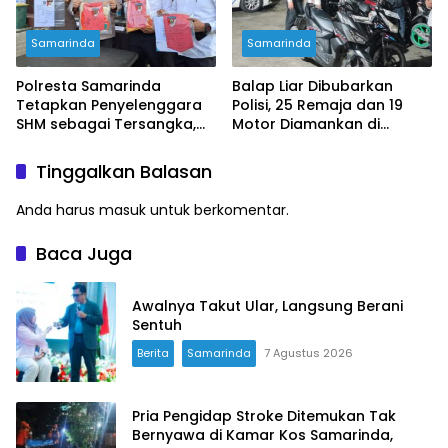
Samarinda
Samarinda
Polresta Samarinda
Balap Liar Dibubarkan
Tetapkan Penyelenggara
Polisi, 25 Remaja dan 19
SHM sebagai Tersangka,
Motor Diamankan di
Rp280,4 Juta Dana Peserta
Samarinda
Diduga Dialihkan untuk
Tinggalkan Balasan
Utang dan Fee Pengacara
Anda harus
masuk
untuk berkomentar.
Baca Juga
Awalnya Takut Ular, Langsung Berani
Sentuh
Berita
Samarinda
7 Agustus 2026
Pria Pengidap Stroke Ditemukan Tak
Bernyawa di Kamar Kos Samarinda,