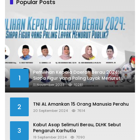
Popular Posts
Pemilihan Kepala Daerah Berau 2024:
1
Siapa Figur yang Paling Layak Menurut
Publik?
11 November 2023
10281
TNI AL Amankan 15 Orang Manusia Perahu
2
20 September 2024
7614
Kabut Asap Selimuti Berau, DLHK Sebut
3
Pengaruh Karhutla
19 September 2024
7090