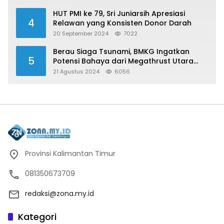
HUT PMI ke 79, Sri Juniarsih Apresiasi
4
Relawan yang Konsisten Donor Darah
20 September 2024
7022
Berau Siaga Tsunami, BMKG Ingatkan
5
Potensi Bahaya dari Megathrust Utara
Sulawesi
21 Agustus 2024
6056
Provinsi Kalimantan Timur
081350673709
redaksi@zona.my.id
Kategori