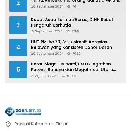
TNI AL Amankan 15 Orang Manusia Perahu
2
20 September 2024
7614
Kabut Asap Selimuti Berau, DLHK Sebut
3
Pengaruh Karhutla
19 September 2024
7089
HUT PMI ke 79, Sri Juniarsih Apresiasi
4
Relawan yang Konsisten Donor Darah
20 September 2024
7022
Berau Siaga Tsunami, BMKG Ingatkan
5
Potensi Bahaya dari Megathrust Utara
Sulawesi
21 Agustus 2024
6056
Provinsi Kalimantan Timur