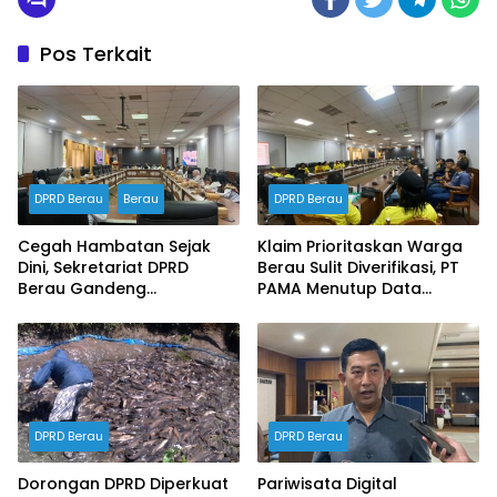
Pos Terkait
DPRD Berau
Berau
DPRD Berau
Cegah Hambatan Sejak
Klaim Prioritaskan Warga
Dini, Sekretariat DPRD
Berau Sulit Diverifikasi, PT
Berau Gandeng
PAMA Menutup Data
Inspektorat Susun
Ketenagakerjaan dalam
Dokumen Manajemen
RDP DPRD
Risiko Tahun 2026
DPRD Berau
DPRD Berau
Dorongan DPRD Diperkuat
Pariwisata Digital