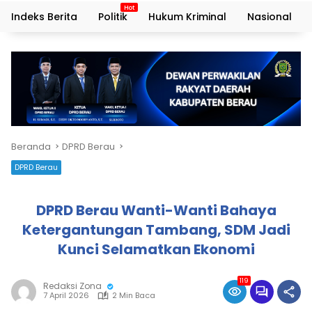
Indeks Berita
Politik
Hukum Kriminal
Nasional
Beranda
DPRD Berau
DPRD Berau
DPRD Berau Wanti-Wanti Bahaya
Ketergantungan Tambang, SDM Jadi
Kunci Selamatkan Ekonomi
119
Redaksi Zona
7 April 2026
2 Min Baca