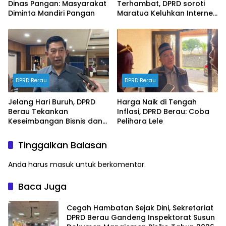
Dinas Pangan: Masyarakat
Terhambat, DPRD soroti
Diminta Mandiri Pangan
Maratua Keluhkan Internet
Hilang Berjam-jam
DPRD Berau
DPRD Berau
Jelang Hari Buruh, DPRD
Harga Naik di Tengah
Berau Tekankan
Inflasi, DPRD Berau: Coba
Keseimbangan Bisnis dan
Pelihara Lele
Hak Karyawan
Tinggalkan Balasan
Anda harus
masuk
untuk berkomentar.
Baca Juga
Cegah Hambatan Sejak Dini, Sekretariat
DPRD Berau Gandeng Inspektorat Susun