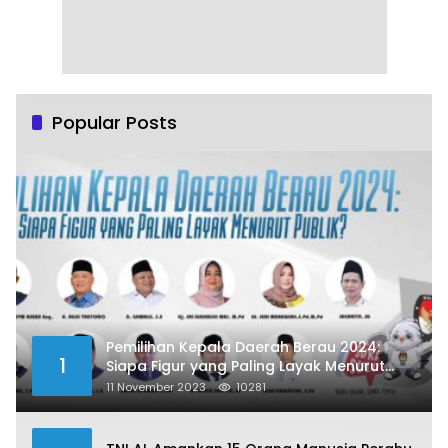
Popular Posts
Pemilihan Kepala Daerah Berau 2024:
1
Siapa Figur yang Paling Layak Menurut
Publik?
11 November 2023
10281