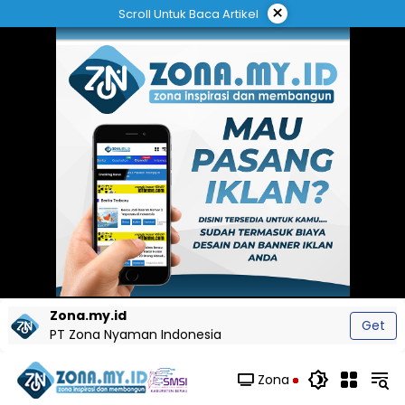
Langsung
×
Scroll Untuk Baca Artikel
ke
konten
Zona.my.id
Get
PT Zona Nyaman Indonesia
Zona