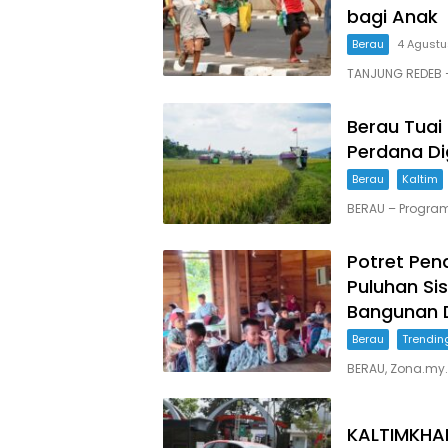
bagi Anak
Berau
4 Agust
TANJUNG REDEB 
Berau Tuai
Perdana Di
Berau
Kaltim
BERAU – Progra
Potret Pend
Puluhan Sis
Bangunan 
Berau
Trendin
BERAU, Zona.my.i
KALTIMKHAN