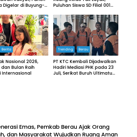
 Digelar di Buyung-
Puluhan Siswa SD Filial 001
Bertahan Belajar di
Bangunan Darurat
Berita
Trending
Berau
ak Nasional 2026,
PT KTC Kembali Dijadwalkan
 dan Bulan Raih
Hadiri Mediasi PHK pada 23
i Internasional
Juli, Serikat Buruh Ultimatum
Aksi Besar Jika Manajemen
Mangkir Lagi
enerasi Emas, Pemkab Berau Ajak Orang
lah, dan Masyarakat Wujudkan Ruang Aman