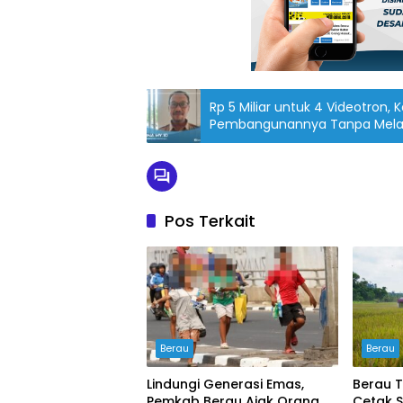
Rp 5 Miliar untuk 4 Videotron,
Pembangunannya Tanpa Melalu
Pos Terkait
Berau
Berau
Lindungi Generasi Emas,
Berau T
Pemkab Berau Ajak Orang
Cetak 