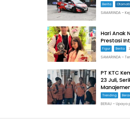
Berita
Otomoti
SAMARINDA – Kej
Hari Anak 
Prestasi In
Figur
Berita
SAMARINDA – Tem
PT KTC Kem
23 Juli, Se
Manajemen 
Trending
Bera
BERAU – Upaya 