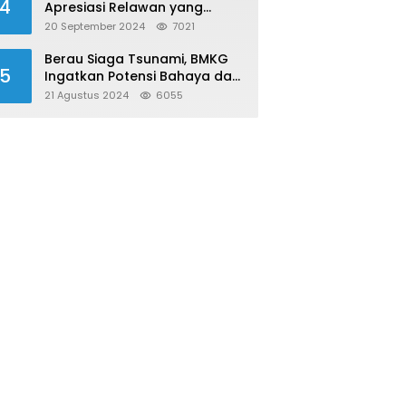
4
Apresiasi Relawan yang
Konsisten Donor Darah
20 September 2024
7021
Berau Siaga Tsunami, BMKG
5
Ingatkan Potensi Bahaya dari
Megathrust Utara Sulawesi
21 Agustus 2024
6055