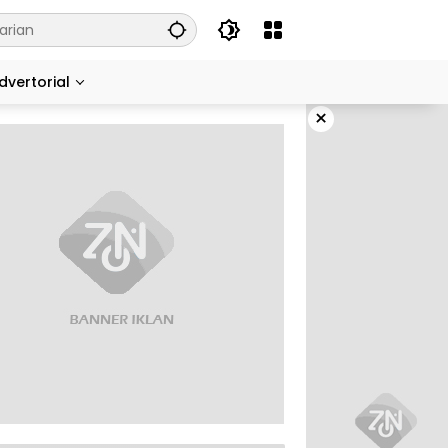
dvertorial
×