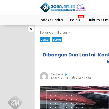
Langsung
ke
konten
Indeks Berita
Politik
Hukum Krimi
×
Beranda
Berau
Berita
Berau
Dibangun Dua Lantai, Kant
Redaksi
10 Juni 2024
2 Min Baca