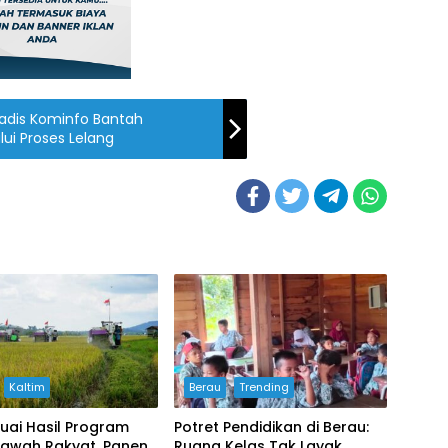
 Kadis Kominfo Bantah
i Proses Lelang
Kaltim
Berau
Trending
uai Hasil Program
Potret Pendidikan di Berau:
Sawah Rakyat, Panen
Ruang Kelas Tak Layak,