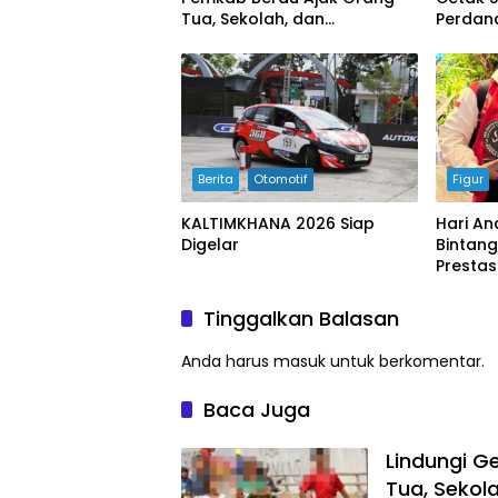
Tua, Sekolah, dan
Perdana
Masyarakat Wujudkan
buyung
Ruang Aman bagi Anak
Berita
Otomotif
Figur
KALTIMKHANA 2026 Siap
Hari An
Digelar
Bintang
Prestas
Tinggalkan Balasan
Anda harus
masuk
untuk berkomentar.
Baca Juga
Lindungi G
Tua, Seko