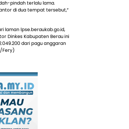
dah-pindah terlalu lama.
ntor di dua tempat tersebut,”
i laman lpse.beraukab.go.id,
tor Dinkes Kabupaten Berau ini
2.049.200 dari pagu anggaran
n/Fery)