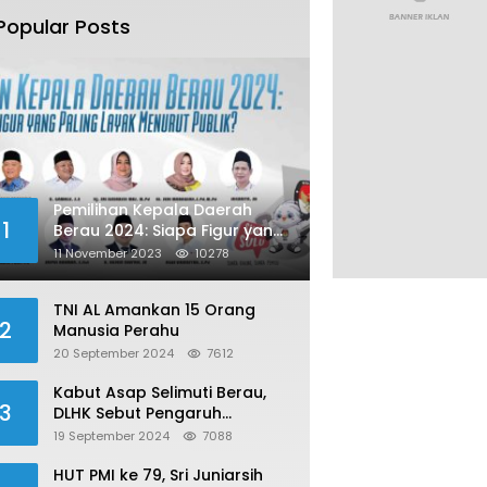
Popular Posts
Pemilihan Kepala Daerah
1
Berau 2024: Siapa Figur yang
Paling Layak Menurut Publik?
11 November 2023
10278
TNI AL Amankan 15 Orang
2
Manusia Perahu
20 September 2024
7612
Kabut Asap Selimuti Berau,
3
DLHK Sebut Pengaruh
Karhutla
19 September 2024
7088
HUT PMI ke 79, Sri Juniarsih