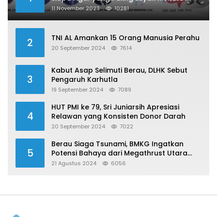
Publik?
11 November 2023
10281
TNI AL Amankan 15 Orang Manusia Perahu
2
20 September 2024
7614
Kabut Asap Selimuti Berau, DLHK Sebut
3
Pengaruh Karhutla
19 September 2024
7089
HUT PMI ke 79, Sri Juniarsih Apresiasi
4
Relawan yang Konsisten Donor Darah
20 September 2024
7022
Berau Siaga Tsunami, BMKG Ingatkan
5
Potensi Bahaya dari Megathrust Utara
Sulawesi
21 Agustus 2024
6056