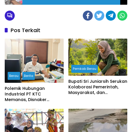
Pos Terkait
Pemkab Berau
Berau
Berita
Bupati Sri Juniarsih Serukan
Kolaborasi Pemerintah,
Polemik Hubungan
Masyarakat, dan
Industrial PT KTC
Perusahaan Jaga
Memanas, Disnaker
Kelestarian Lingkungan
Lakukan Pembinaan,
Serikat Buruh Soroti
Prosedur PHK