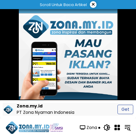
Langsung
×
Scroll Untuk Baca Artikel
ke
konten
Zona.my.id
Get
PT Zona Nyaman Indonesia
Zona