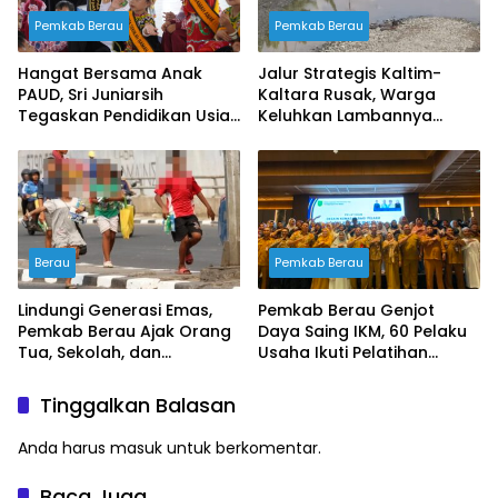
Pemkab Berau
Pemkab Berau
Hangat Bersama Anak
Jalur Strategis Kaltim-
PAUD, Sri Juniarsih
Kaltara Rusak, Warga
Tegaskan Pendidikan Usia
Keluhkan Lambannya
Dini Fondasi Masa Depan
Penanganan Pemerintah
Berau
Berau
Pemkab Berau
Lindungi Generasi Emas,
Pemkab Berau Genjot
Pemkab Berau Ajak Orang
Daya Saing IKM, 60 Pelaku
Tua, Sekolah, dan
Usaha Ikuti Pelatihan
Masyarakat Wujudkan
Desain Kemasan
Ruang Aman bagi Anak
Profesional
Tinggalkan Balasan
Anda harus
masuk
untuk berkomentar.
Baca Juga