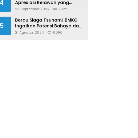
4
Apresiasi Relawan yang
Konsisten Donor Darah
20 September 2024
7022
Berau Siaga Tsunami, BMKG
5
Ingatkan Potensi Bahaya dari
Megathrust Utara Sulawesi
21 Agustus 2024
6056