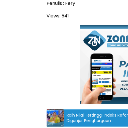
Penulis : Fery
Views:
541
Raih Nilai Tertinggi Indeks Ref
Diganjar Penghargaan