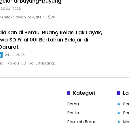
gelar di Buyung-buyung
30 Juli 2026
m Cetak Sawah Rakyat (CSR) di…
idikan di Berau: Ruang Kelas Tak Layak,
wa SD Filial 001 Bertahan Belajar di
Darurat
g
24 Juli 2026
d – Kondisi SD Filial 001 Birang…
Kategori
La
Berau
Be
Berita
Be
Pemkab Berau
Ma