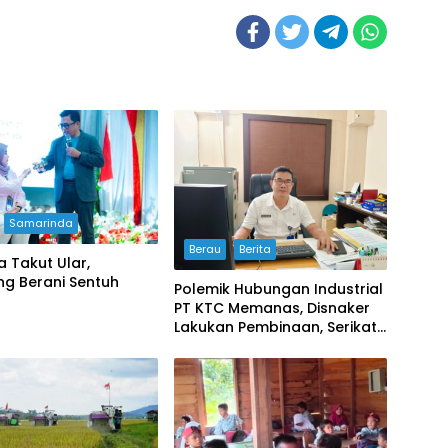
Samarinda
Berau
Berita
 Takut Ular,
ng Berani Sentuh
Polemik Hubungan Industrial
PT KTC Memanas, Disnaker
Lakukan Pembinaan, Serikat
Buruh Soroti Prosedur PHK