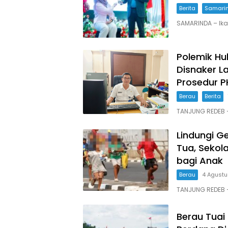
Berita
Samari
SAMARINDA – Ik
Polemik Hu
Disnaker L
Prosedur P
Berau
Berita
TANJUNG REDEB 
Lindungi G
Tua, Seko
bagi Anak
Berau
4 Agust
TANJUNG REDEB 
Berau Tuai