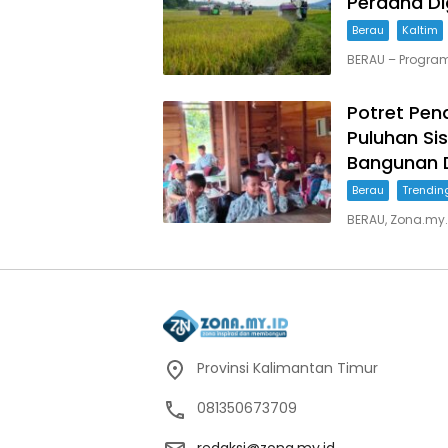
Perdana Di
Berau
Kaltim
BERAU – Progra
Potret Pend
Puluhan Sis
Bangunan 
Berau
Trendin
BERAU, Zona.my.i
Provinsi Kalimantan Timur
081350673709
redaksi@zona.my.id