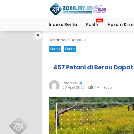
Langsung
ke
konten
Indeks Berita
Politik
Hukum Krimi
×
Beranda
Berau
Berau
Berita
457 Petani di Berau Dapa
Redaksi
30 April 2025
1 Min Baca