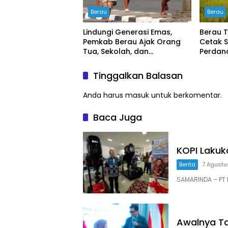
Berau
Berau
Lindungi Generasi Emas,
Berau T
Pemkab Berau Ajak Orang
Cetak 
Tua, Sekolah, dan
Perdana
Masyarakat Wujudkan
buyung
Ruang Aman bagi Anak
Tinggalkan Balasan
Anda harus
masuk
untuk berkomentar.
Baca Juga
KOPI Laku
Berita
7 Agustu
SAMARINDA – PT K
Awalnya Ta