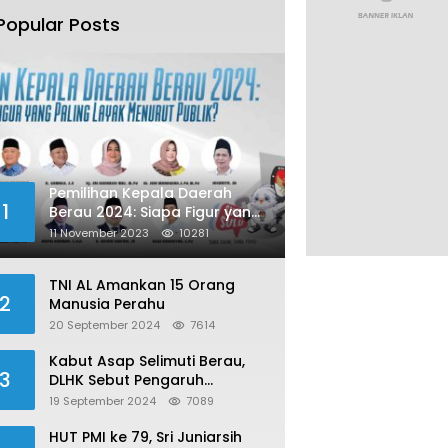
Popular Posts
Pemilihan Kepala Daerah
1
Berau 2024: Siapa Figur yang
Paling Layak Menurut Publik?
11 November 2023
10281
TNI AL Amankan 15 Orang
2
Manusia Perahu
20 September 2024
7614
Kabut Asap Selimuti Berau,
3
DLHK Sebut Pengaruh
Karhutla
19 September 2024
7089
HUT PMI ke 79, Sri Juniarsih