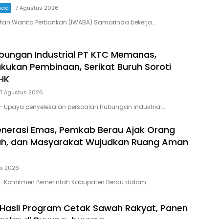
nda
7 Agustus 2026
atan Wanita Perbankan (IWABA) Samarinda bekerja…
bungan Industrial PT KTC Memanas,
akukan Pembinaan, Serikat Buruh Soroti
HK
7 Agustus 2026
– Upaya penyelesaian persoalan hubungan industrial…
enerasi Emas, Pemkab Berau Ajak Orang
lah, dan Masyarakat Wujudkan Ruang Aman
us 2026
– Komitmen Pemerintah Kabupaten Berau dalam…
 Hasil Program Cetak Sawah Rakyat, Panen