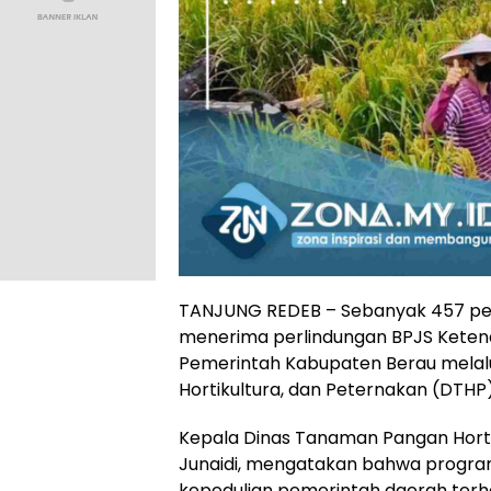
TANJUNG REDEB – Sebanyak 457 pet
menerima perlindungan BPJS Ketenag
Pemerintah Kabupaten Berau melal
Hortikultura, dan Peternakan (DTHP)
Kepala Dinas Tanaman Pangan Horti
Junaidi, mengatakan bahwa progra
kepedulian pemerintah daerah terh