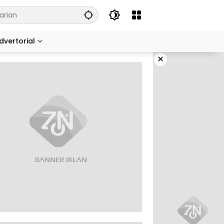
dvertorial
×