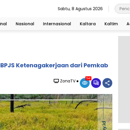
Sabtu, 8 Agustus 2026
nal
Nasional
Internasional
Kaltara
Kaltim
A
t BPJS Ketenagakerjaan dari Pemkab
541
ZonaTV