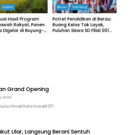
Kaltim
Berau
Trending
uai Hasil Program
Potret Pendidikan di Berau:
Sawah Rakyat, Panen
Ruang Kelas Tak Layak,
 Digelar di Buyung-
Puluhan Siswa SD Filial 001
Bertahan Belajar di
Bangunan Darurat
kan Grand Opening
s 2026
unci Omzet Putra Inovatif (PT…
kut Ular, Langsung Berani Sentuh